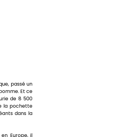
oque, passé un
e pomme. Et ce
eurie de 8 500
e la pochette
éants dans la
en Europe, il