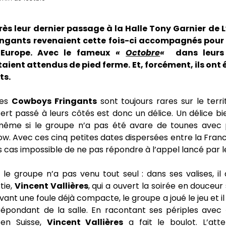
ès leur dernier passage à la Halle Tony Garnier de L
ngants revenaient cette fois-ci accompagnés pour 
 Europe. Avec le fameux
«
Octobre
«
dans leurs 
aient attendus de pied ferme. Et, forcément, ils ont é
ts.
des
Cowboys Fringants
sont toujours rares sur le territ
t passé à leurs côtés est donc un délice. Un délice bi
même si le groupe n’a pas été avare de tounes avec 
w. Avec ces cinq petites dates dispersées entre la France
ous cas impossible de ne pas répondre à l’appel lancé par 
 le groupe n’a pas venu tout seul : dans ses valises, i
tie,
Vincent Vallières
, qui a ouvert la soirée en douceur
ant une foule déjà compacte, le groupe a joué le jeu et il
répondant de la salle. En racontant ses périples ave
 en Suisse,
Vincent Vallières
a fait le boulot. L’att