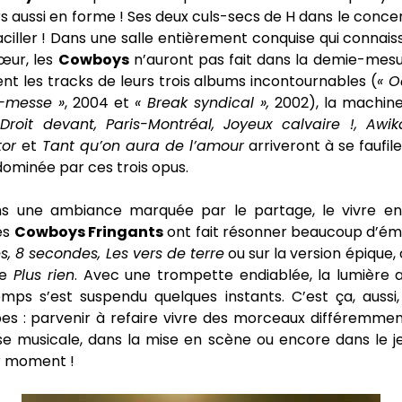
rs aussi en forme ! Ses deux culs-secs de H dans le concer
ller ! Dans une salle entièrement conquise qui connaiss
œur, les
Cowboys
n’auront pas fait dans la demie-mesur
nt les tracks de leurs trois albums incontournables (
« O
-messe »
, 2004 et
« Break syndical »,
2002), la machine 
s
Droit devant, Paris-Montréal, Joyeux calvaire !, Awik
tor
et
Tant qu’on aura de l’amour
arriveront à se faufile
 dominée par ces trois opus.
ns une ambiance marquée par le partage, le vivre en
les
Cowboys Fringants
ont fait résonner beaucoup d’ém
tes, 8 secondes, Les vers de terre
ou sur la version épique, 
de
Plus rien
. Avec une trompette endiablée, la lumière a j
emps s’est suspendu quelques instants. C’est ça, aussi,
es : parvenir à refaire vivre des morceaux différemment
se musicale, dans la mise en scène ou encore dans le j
ar moment !