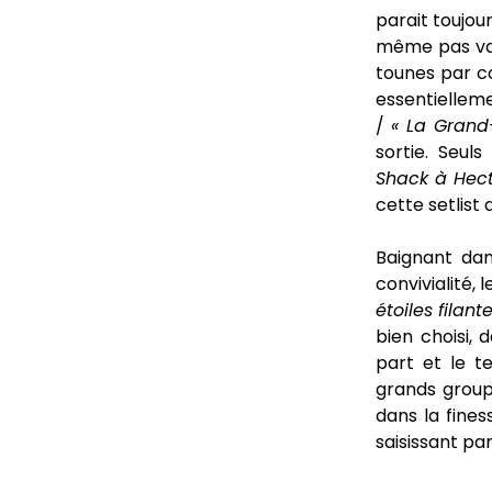
parait toujou
même pas vaci
tounes par c
essentielleme
/
« La Grand
sortie. Seul
Shack à Hec
cette setlist
Baignant da
convivialité, 
étoiles filan
bien choisi, 
part et le t
grands group
dans la fines
saisissant p