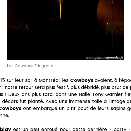
Les Cowboys Fringants
15 sur leur sol, à Montréal, les
Cowboys
avaient, à l’ép
 : notre retour sera plus festif, plus débridé, plus brut d
as ! Deux ans plus tard, dans une Halle Tony Garnier fl
e décors fut planté. Avec une immense toile à l’image d
Cowboys
ont embarqué un p’tit bout de leurs sapins g
nne.
blay
est un peu enroué pour cette dernière « party » 