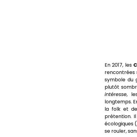
En 2017, les
C
rencontrées 
symbole du g
plutôt sombr
intéresse
, l
longtemps. Em
la folk et 
prétention. I
écologiques (
se rouler, sa