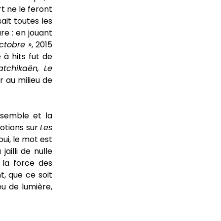
t ne le feront
ait toutes les
e : en jouant
ctobre »
, 2015
à hits fut de
atchikaën, Le
r au milieu de
semble et la
otions sur
Les
oui, le mot est
ailli de nulle
 la force des
, que ce soit
eu de lumière,