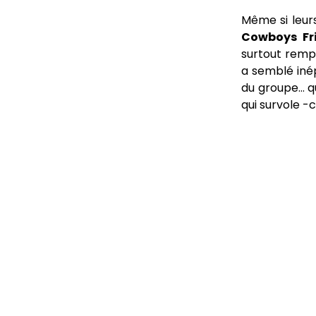
Même si leurs
Cowboys Fr
surtout rempl
a semblé inép
du groupe… q
qui survole -