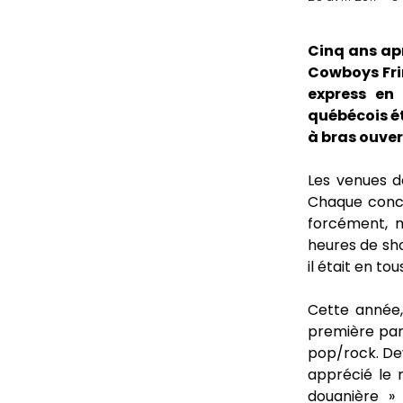
Cinq ans apr
Cowboys Fri
express en
québécois ét
à bras ouver
Les venues 
Chaque concer
forcément, 
heures de sho
il était en t
Cette année,
première par
pop/rock. Dev
apprécié le 
douanière »