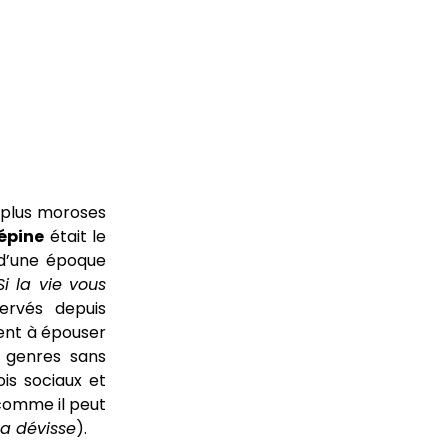
 plus moroses
épine
était le
 d’une époque
Si la vie vous
ervés depuis
ient à épouser
 genres sans
ois sociaux et
comme il peut
La dévisse
).