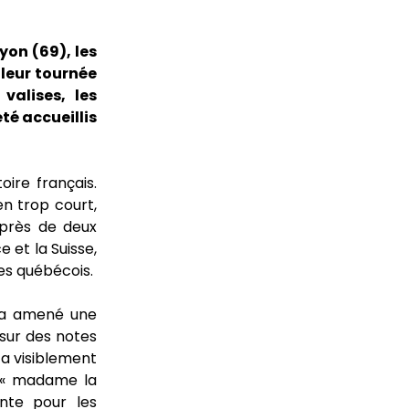
yon (69), les
leur tournée
valises, les
té accueillis
oire français.
en trop court,
près de deux
 et la Suisse,
les québécois.
l a amené une
 sur des notes
 a visiblement
c « madame la
ente pour les