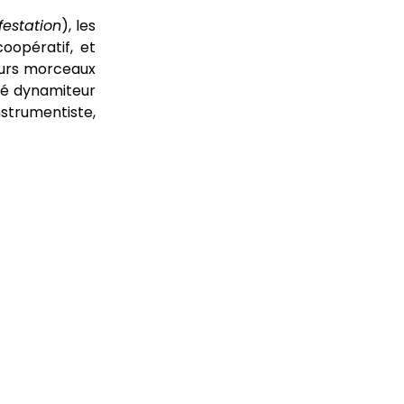
estation
), les
opératif, et
leurs morceaux
ôté dynamiteur
instrumentiste,