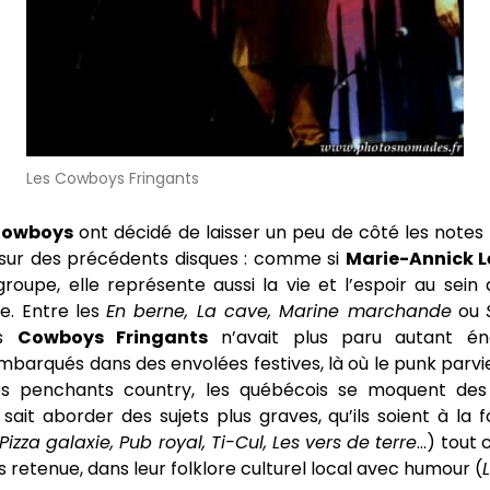
Les Cowboys Fringants
owboys
ont décidé de laisser un peu de côté les notes
sur des précédents disques : comme si
Marie-Annick L
roupe, elle représente aussi la vie et l’espoir au sein
e. Entre les
En berne, La cave, Marine marchande
ou
es
Cowboys Fringants
n’avait plus paru autant én
barqués dans des envolées festives, là où le punk parv
des penchants country, les québécois se moquent des
l sait aborder des sujets plus graves, qu’ils soient à la f
Pizza galaxie, Pub royal, Ti-Cul, Les vers de terre
…) tout 
ns retenue, dans leur folklore culturel local avec humour (