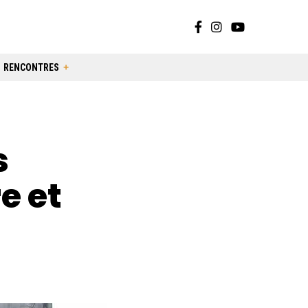
RENCONTRES
s
e et