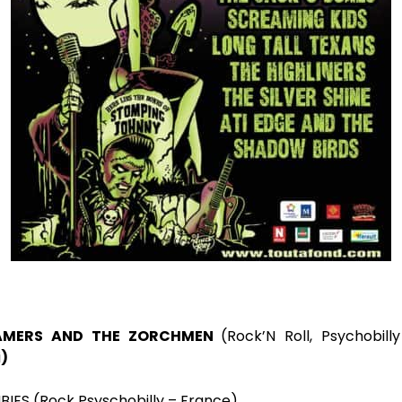
AMERS AND THE ZORCHMEN
(Rock’N Roll, Psychobill
i
)
IES (Rock Psyschobilly – France)