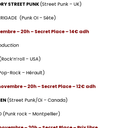
ORY STREET PUNK
(Street Punk – UK)
RIGADE (Punk OI – Sète)
embre – 20h – Secret Place – 14€ adh
roduction
(Rock’n’roll – USA)
Pop-Rock – Hérault)
novembre – 20h – Secret Place – 12€ adh
EEN
(Street Punk/Oï – Canada)
 (Punk rock – Montpellier)
novembre – 20h – Secret Place – Prix libre