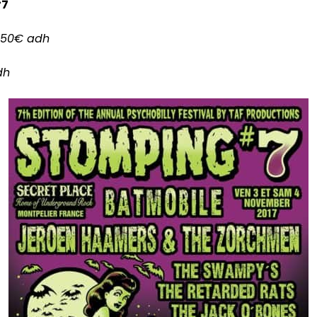
#7
: 50€ adh
dh