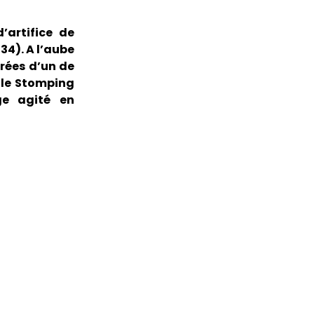
’artifice de
34). A l’aube
irées d’un de
 le Stomping
ge agité en