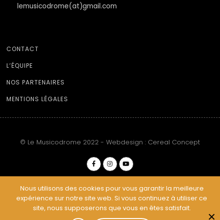
lemusicodrome(at)gmail.com
CONTACT
L’ÉQUIPE
NOS PARTENAIRES
MENTIONS LÉGALES
© Le Musicodrome 2022 - Webdesign :
Cereal Concept
Nous utilisons des cookies pour vous garantir la meilleure
expérience sur notre site web. Si vous continuez à utiliser ce
site, nous supposerons que vous en êtes satisfait.