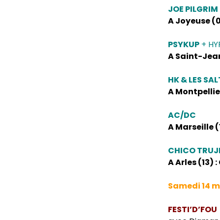
JOE PILGRIM
A Joyeuse (0
PSYKUP
+ HY
A Saint-Jean
HK & LES SA
A Montpellie
AC/DC
A Marseille 
CHICO TRUJ
A Arles (13) 
Samedi 14 m
FESTI’D’FOU