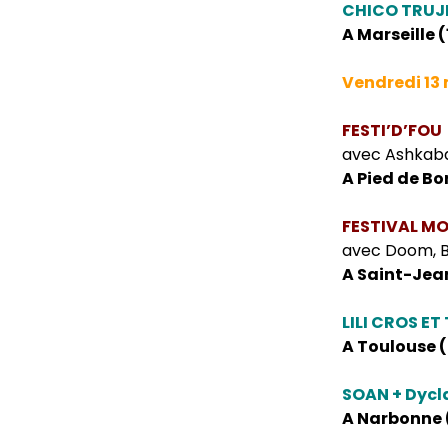
CHICO TRUJ
A Marseille (
Vendredi 13
FESTI’D’FOU
avec Ashkabad
A Pied de Bor
FESTIVAL MO
avec Doom, B
A Saint-Jea
LILI CROS ET
A Toulouse (3
SOAN + Dycl
A Narbonne (