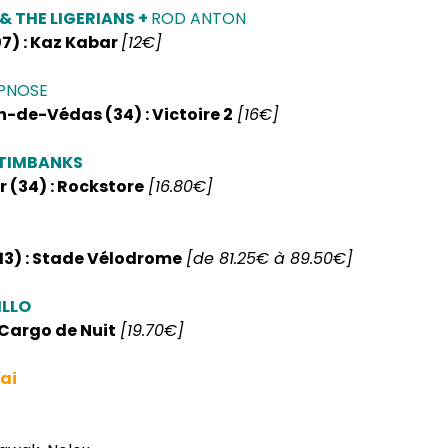
 & THE LIGERIANS +
ROD ANTON
7) : Kaz Kabar
[12€]
PNOSE
-de-Védas (34) : Victoire 2
[16€]
LTIMBANKS
r (34) : Rockstore
[16.80€]
(13) : Stade Vélodrome
[de 81.25€ à 89.50€]
ILLO
: Cargo de Nuit
[19.70€]
ai