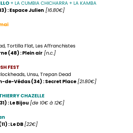
ILLO
+ LA CUMBIA CHICHARRA + LA KAMBA
13) : Espace Julien
[16.80€]
 mai
, Tortilla Flat, Les Affranchistes
ne (48) : Plein air
[n.c.]
SH FEST
lockheads, Unsu, Trepan Dead
n-de-Védas (34) : Secret Place
[21.80€]
 THIERRY CHAZELLE
1) : Le Bijou
[de 10€ à 12€]
an
11) : Le DB
[22€]