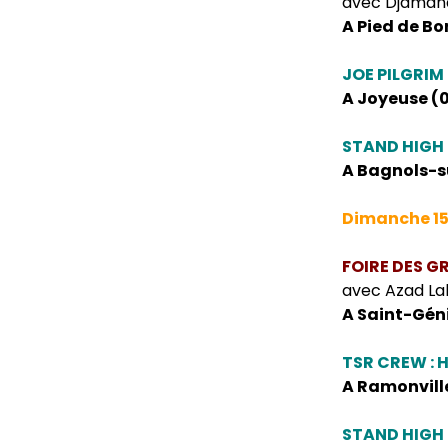
avec Djaman
A Pied de Bor
JOE PILGRIM
A Joyeuse (0
STAND HIGH 
A Bagnols-su
Dimanche 1
FOIRE DES G
avec Azad La
A Saint-Géni
TSR CREW : 
A Ramonville 
STAND HIGH 