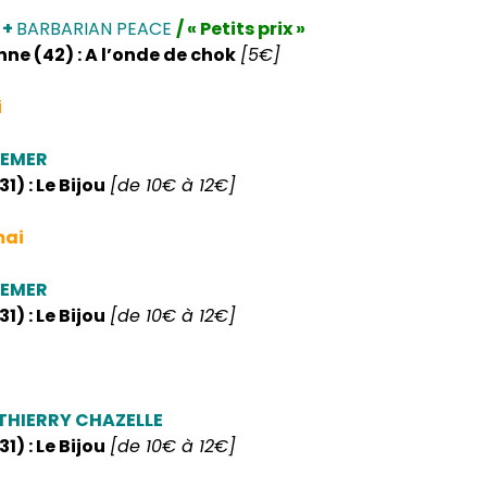
 +
BARBARIAN PEACE
/ « Petits prix »
nne (42) : A l’onde de chok
[5€]
i
BEMER
1) : Le Bijou
[de 10€ à 12€]
mai
BEMER
1) : Le Bijou
[de 10€ à 12€]
 THIERRY CHAZELLE
1) : Le Bijou
[de 10€ à 12€]