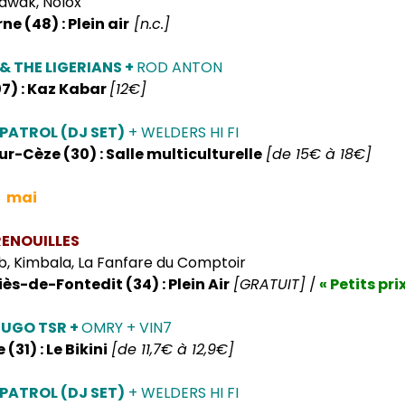
awak, Nolox
ne (48) : Plein air
[n.c.]
 & THE LIGERIANS +
ROD ANTON
7) : Kaz Kabar
[12€]
PATROL (DJ SET)
+ WELDERS HI FI
r-Cèze (30) : Salle multiculturelle
[de 15€ à 18€]
5 mai
RENOUILLES
b, Kimbala, La Fanfare du Comptoir
ès-de-Fontedit (34) : Plein Air
[GRATUIT]
/
« Petits prix
HUGO TSR +
OMRY + VIN7
(31) : Le Bikini
[de 11,7€ à 12,9€]
PATROL (DJ SET)
+ WELDERS HI FI