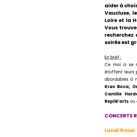
aider à choi
Vaucluse, l
Loire et la 
Vous trouver
recherchez d
soirée est g
En bref :
Ce moi ci se r
étoffent leurs
abordables à
Krav Boca, O
Camille Hard
Replik’arts
ou 
CONCERTS R
Lundi 9 mai