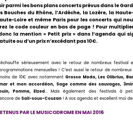
sir parmi les bons plans concerts prévus dans le Gard, 
es Bouches du Rhône, l’Ardèche, la Lozère, la Haute
Haute-Loire et même Paris pour les concerts qui no
ez le code couleur en bas de page ! Pour multiplier 
onc la mention « Petit prix » dans l’agenda qui si
ratuite ou d’un prix n’excédant pas 10€.
échauffe sérieusement avec le retour de nombreux festival e
 programmations mensuelles ! C’est aussi le retour de nombreux 
 moins de 10€ avec notamment
Grosso Modo, Les Olibrius, Ba
mar et mon accordéon, Sage comme des sauvages, 3min
ouin, Pomme, Elzed
… Mais également des festivals à pet
encore de
Sail-sous-Couzan
! A vos agenda et excellent moi de
ETENUS PAR LE MUSICODROME EN MAI 2016