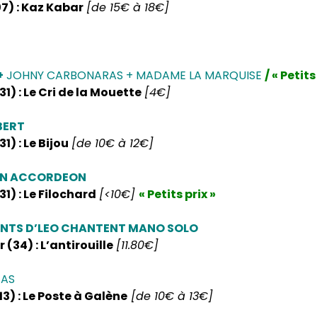
7) : Kaz Kabar
[de 15€ à 18€]
+
JOHNY CARBONARAS + MADAME LA MARQUISE
/ « Petits
1) : Le Cri de la Mouette
[4€]
BERT
1) : Le Bijou
[de 10€ à 12€]
ON ACCORDEON
1) : Le Filochard
[<10€]
« Petits prix »
ENTS D’LEO CHANTENT MANO SOLO
 (34) : L’antirouille
[11.80€]
TAS
13) : Le Poste à Galène
[de 10€ à 13€]