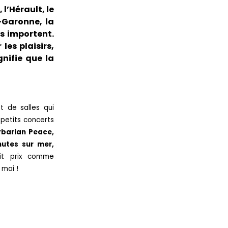
l’Hérault, le
-Garonne, la
us importent.
les plaisirs,
gnifie que la
t de salles qui
petits concerts
rbarian Peace,
utes sur mer,
it prix comme
 mai !