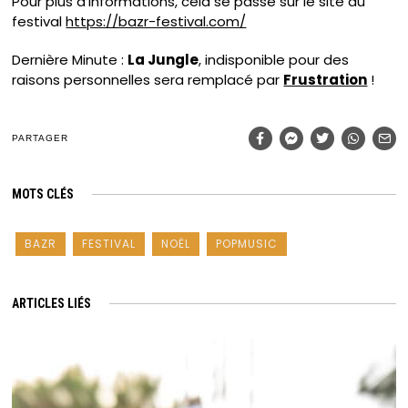
Pour plus d’informations, cela se passe sur le site du
festival
https://bazr-festival.com/
Dernière Minute :
La Jungle
, indisponible pour des
raisons personnelles sera remplacé par
Frustration
!
PARTAGER
MOTS CLÉS
BAZR
FESTIVAL
NOËL
POPMUSIC
ARTICLES LIÉS