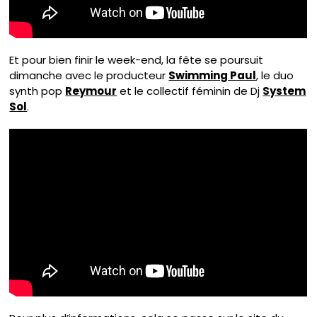
Et pour bien finir le week-end, la fête se poursuit
dimanche avec le producteur
Swimming Paul
, le duo
synth pop
Reymour
et le collectif féminin de Dj
System
Sol
.