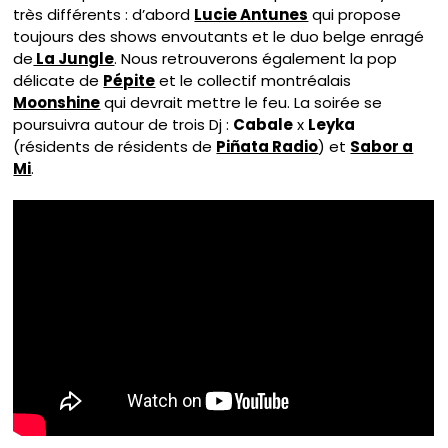
très différents : d’abord
Lucie Antunes
qui propose
toujours des shows envoutants et le duo belge enragé
de
La Jungle
. Nous retrouverons également la pop
délicate de
Pépite
et le collectif montréalais
Moonshine
qui devrait mettre le feu. La soirée se
poursuivra autour de trois Dj :
Cabale
x
Leyka
(résidents de résidents de
Piñata Radio
) et
Sabor a
Mi
.