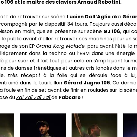
 106 et le maitre des claviers Arnaud Rebotini.
hâte de retrouver sur scène
Lucien Dall’Aglio
aka
Gérar
ccompagné par le dispositif 34 tours. Toujours aussi déco
isson en main, que se présente sur scène
GJ 106
, qui 
 le public avant d’aller retrouver ses machines pour un s
image de son EP
Grand Korg Malade
, paru avant l’été, la
llégrement dans la techno ou l’EBM dans une énergie
là pour suer et il fait tout pour cela en s’impliquant lui
s de danses frénétiques et autres cris lancés dans le mi
, très réceptif à la folie qui se déroule face à lui
ntrainé dans le tourbillon
Gérard Jugno 106
. Ce dernie
la foule en fin de set avant de finir en roulades sur la sc
case du
Zaï Zaï Zaï Zaï
de
Fabcaro
!