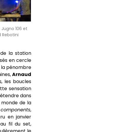
 Jugno 106 et
 Rebotini
 de la station
osés en cercle
de la pénombre
ines,
Arnaud
, les boucles
ette sensation
s’étendre dans
le monde de la
 components
,
u en janvier
au fil du set,
gulièrement le