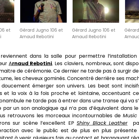
06 et
Gérard Jugno 106 et
Gérard Jugno 106 et
Gérard
i
Arnaud Rebotini
Arnaud Rebotini
Arnaud
reviennent dans la salle pour permettre l’installation
ieur
A
rnaud Rebotini
. Les claviers, nombreux, sont disp
maitre de cérémonie. Ce dernier ne tarde pas à surgir 
tume, les cheveux gominés. Concentré derrière ses mach
t doucement émerger son univers. Les beat sont incisifs
 et la voix à la fois proche et lointaine, accentuant c
Sonambule ne tarde pas à entrer dans une transe qui va 
ée par un son analogique qui n’a pas d’équivalent dans 
ous retrouvons les morceaux incontournables de
Music
ons sur scène l’excellent EP
Shiny Black Leather
par
teraction avec le public est de plus en plus présente 
itant à venir plusieurs fois au contact et haranguant ré