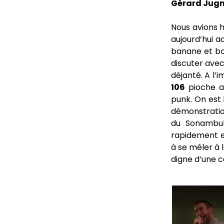
Gérard Jugno
Nous avions 
aujourd’hui a
banane et bo
discuter avec
déjanté. A l’
106
pioche a
punk. On est 
démonstration
du Sonambule
rapidement e
à se mêler à 
digne d’une 