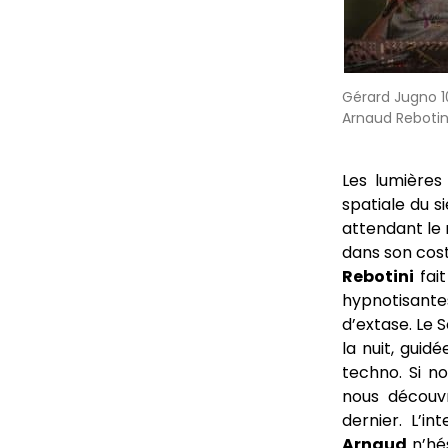
Gérard Jugno 1
Arnaud Rebotin
Les lumières 
spatiale du s
attendant le 
dans son cos
Rebotini
fai
hypnotisantes
d’extase. Le 
la nuit, guid
techno. Si n
nous découvr
dernier. L’in
Arnaud
n’hés