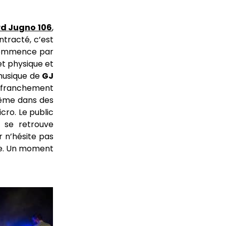
d Jugno 106
,
ntracté, c’est
commence par
et physique et
 musique de
GJ
 franchement
 même dans des
cro. Le public
, se retrouve
r n’hésite pas
ène. Un moment