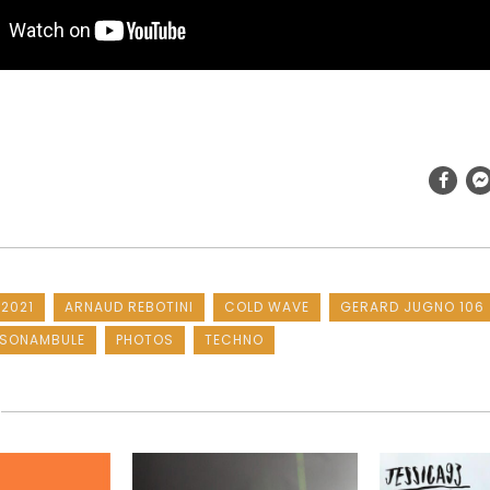
 2021
ARNAUD REBOTINI
COLD WAVE
GERARD JUGNO 106
 SONAMBULE
PHOTOS
TECHNO