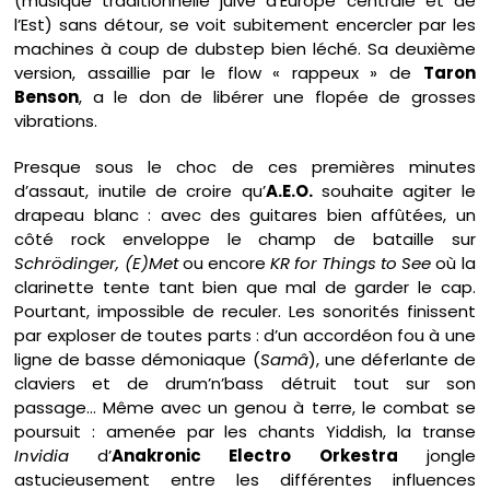
(musique traditionnelle juive d’Europe centrale et de
l’Est) sans détour, se voit subitement encercler par les
machines à coup de dubstep bien léché. Sa deuxième
version, assaillie par le flow « rappeux » de
Taron
Benson
, a le don de libérer une flopée de grosses
vibrations.
Presque sous le choc de ces premières minutes
d’assaut, inutile de croire qu’
A.E.O.
souhaite agiter le
drapeau blanc : avec des guitares bien affûtées, un
côté rock enveloppe le champ de bataille sur
Schrödinger, (E)Met
ou encore
KR for Things to See
où la
clarinette tente tant bien que mal de garder le cap.
Pourtant, impossible de reculer. Les sonorités finissent
par exploser de toutes parts : d’un accordéon fou à une
ligne de basse démoniaque (
Samâ
), une déferlante de
claviers et de drum’n’bass détruit tout sur son
passage… Même avec un genou à terre, le combat se
poursuit : amenée par les chants Yiddish, la transe
Invidia
d’
Anakronic Electro Orkestra
jongle
astucieusement entre les différentes influences