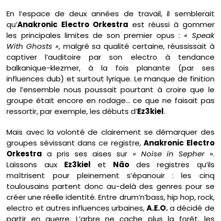
En l’espace de deux années de travail, il semblerait
qu’
Anakronic Electro Orkestra
est réussi à gommer
les principales limites de son premier opus :
« Speak
With Ghosts »
, malgré sa qualité certaine, réussissait à
captiver l’auditoire par son electro à tendance
balkanique-klezmer, à la fois planante (par ses
influences dub) et surtout lyrique. Le manque de finition
de l’ensemble nous poussait pourtant à croire que le
groupe était encore en rodage… ce que ne faisait pas
ressortir, par exemple, les débuts d’
Ez3kiel
.
Mais avec la volonté de clairement se démarquer des
groupes sévissant dans ce registre,
Anakronic Electro
Orkestra
a pris ses aises sur
« Noise in Sepher »
.
Laissons aux
Ez3kiel
et
Näo
des registres qu’ils
maîtrisent pour pleinement s’épanouir : les cinq
toulousains partent donc au-delà des genres pour se
créer une réelle identité. Entre drum’n’bass, hip hop, rock,
electro et autres influences urbaines,
A.E.O.
a décidé de
partir en guerre. L’arbre ne cache plus la forêt, les