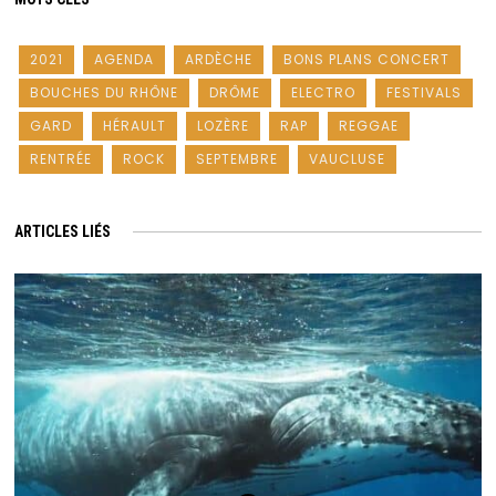
2021
AGENDA
ARDÈCHE
BONS PLANS CONCERT
BOUCHES DU RHÔNE
DRÔME
ELECTRO
FESTIVALS
GARD
HÉRAULT
LOZÈRE
RAP
REGGAE
RENTRÉE
ROCK
SEPTEMBRE
VAUCLUSE
ARTICLES LIÉS