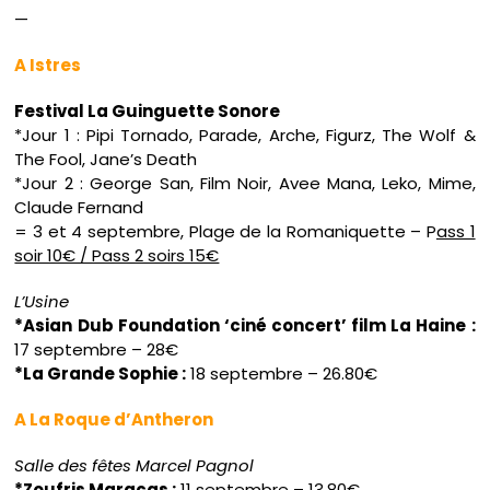
—
A Istres
Festival La Guinguette Sonore
*Jour 1 : Pipi Tornado, Parade, Arche, Figurz, The Wolf &
The Fool, Jane’s Death
*Jour 2 : George San, Film Noir, Avee Mana, Leko, Mime,
Claude Fernand
= 3 et 4 septembre, Plage de la Romaniquette – P
ass 1
soir 10€ / Pass 2 soirs 15€
L’Usine
*Asian Dub Foundation ‘ciné concert’ film La Haine :
17 septembre – 28€
*La Grande Sophie :
18 septembre – 26.80€
A La Roque d’Antheron
Salle des fêtes Marcel Pagnol
*Zoufris Maracas :
11 septembre – 13.80€