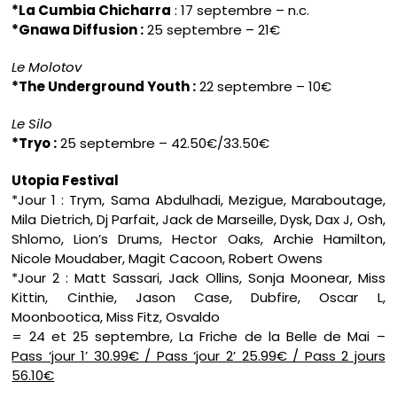
*La Cumbia Chicharra
: 17 septembre – n.c.
*Gnawa Diffusion :
25 septembre – 21€
Le Molotov
*The Underground Youth :
22 septembre – 10€
Le Silo
*Tryo :
25 septembre – 42.50€/33.50€
Utopia Festival
*Jour 1 : Trym, Sama Abdulhadi, Mezigue, Maraboutage,
Mila Dietrich, Dj Parfait, Jack de Marseille, Dysk, Dax J, Osh,
Shlomo, Lion’s Drums, Hector Oaks, Archie Hamilton,
Nicole Moudaber, Magit Cacoon, Robert Owens
*Jour 2 : Matt Sassari, Jack Ollins, Sonja Moonear, Miss
Kittin, Cinthie, Jason Case, Dubfire, Oscar L,
Moonbootica, Miss Fitz, Osvaldo
= 24 et 25 septembre, La Friche de la Belle de Mai –
Pass ‘jour 1’ 30.99€ / Pass ‘jour 2’ 25.99€ / Pass 2 jours
56.10€