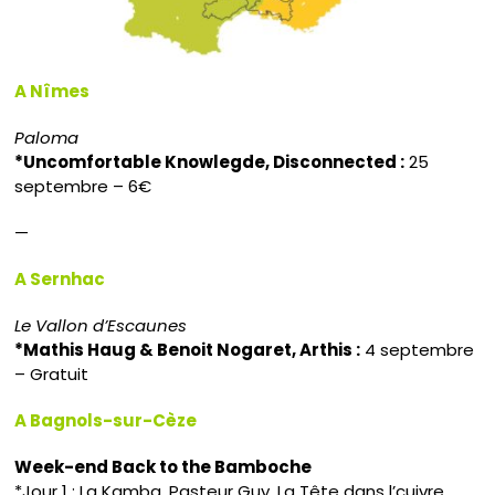
A Nîmes
Paloma
*Uncomfortable Knowlegde, Disconnected :
25
septembre – 6€
—
A Sernhac
Le Vallon d’Escaunes
*Mathis Haug & Benoit Nogaret, Arthis :
4 septembre
– Gratuit
A Bagnols-sur-Cèze
Week-end Back to the Bamboche
*Jour 1 : La Kamba, Pasteur Guy, La Tête dans l’cuivre