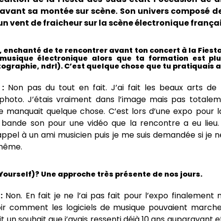
 avant sa montée sur scène. Son univers composé de
n vent de fraicheur sur la scène électronique françai
, enchanté de te rencontrer avant ton concert à la Fiest
musique électronique alors que ta formation est pl
ographie, ndrl). C’est quelque chose que tu pratiquais 
:
Non pas du tout en fait. J’ai fait les beaux arts de 
photo. J’étais vraiment dans l’image mais pas totaleme
e manquait quelque chose. C’est lors d’une expo pour la
 bande son pour une vidéo que la rencontre a eu lieu.
 appel à un ami musicien puis je me suis demandée si je 
-même.
 Yourself)? Une approche très présente de nos jours.
:
Non. En fait je ne l’ai pas fait pour l’expo finalement
ir comment les logiciels de musique pouvaient marcher
t un souhait que j’avais ressenti déjà 10 ans auparavant et