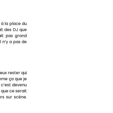
 à la place du
vait des DJ que
sait pas grand
l n’y a pas de
veux rester qui
omme ça que je
t c’est devenu
 que ce serait
urs sur scène.