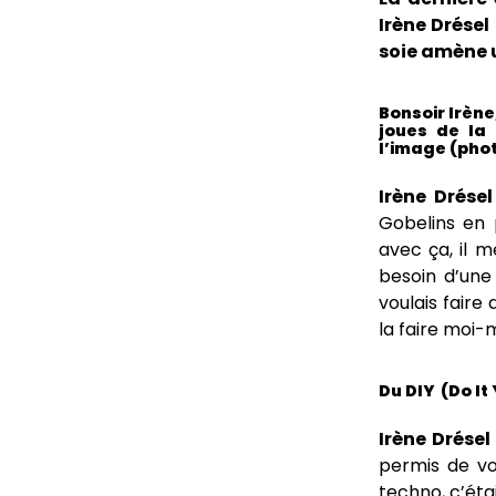
Irène Drésel
soie amène u
Bonsoir Irène
joues de la 
l’image (phot
Irène Drésel 
Gobelins en 
avec ça, il m
besoin d’une
voulais faire
la faire moi
Du DIY (Do It
Irène Drésel 
permis de vo
techno, c’étai