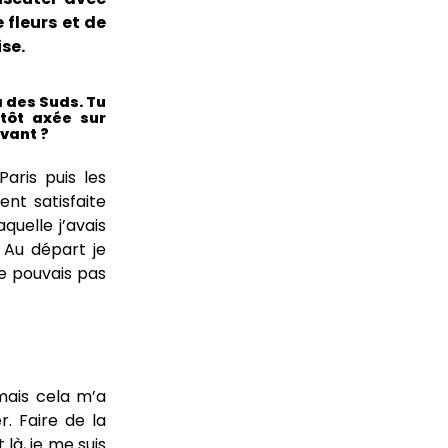
 fleurs et de
se.
a des Suds. Tu
utôt axée sur
avant ?
Paris puis les
nt satisfaite
quelle j’avais
 Au départ je
ne pouvais pas
 mais cela m’a
. Faire de la
 là, je me suis