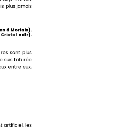
is plus jamais
as à Morlaix).
 Cristal
ndlr).
res sont plus
 suis triturée
aux entre eux,
rtificiel, les