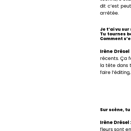
dit c’est peu
arrêtée.
Je t’ai vu su
Tu tournes b
Comment s’es
Irène Drésel 
récents. Ça f
la tête dans 
faire l’éditin
Sur scène, tu
Irène Drésel 
fleurs sont en