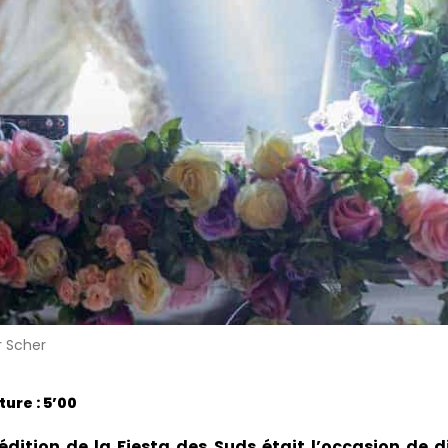
r Scher
ure : 5’00
édition de la Fiesta des Suds était l’occasion de 