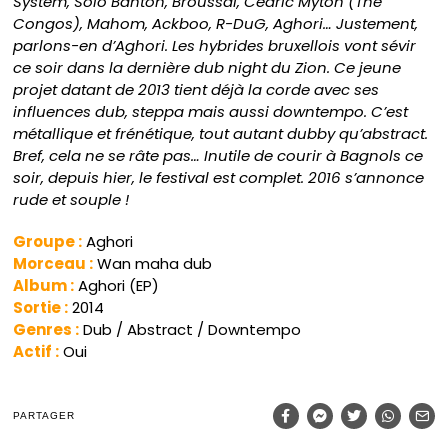
System, Solo Banton, Broussaï, Cédric Myton (The
Congos), Mahom, Ackboo, R-DuG, Aghori… Justement,
parlons-en d’Aghori. Les hybrides bruxellois vont sévir
ce soir dans la dernière dub night du Zion. Ce jeune
projet datant de 2013 tient déjà la corde avec ses
influences dub, steppa mais aussi downtempo. C’est
métallique et frénétique, tout autant dubby qu’abstract.
Bref, cela ne se râte pas… Inutile de courir à Bagnols ce
soir, depuis hier, le festival est complet. 2016 s’annonce
rude et souple !
Groupe :
Aghori
Morceau :
Wan maha dub
Album :
Aghori (EP)
Sortie :
2014
Genres :
Dub / Abstract / Downtempo
Actif :
Oui
PARTAGER