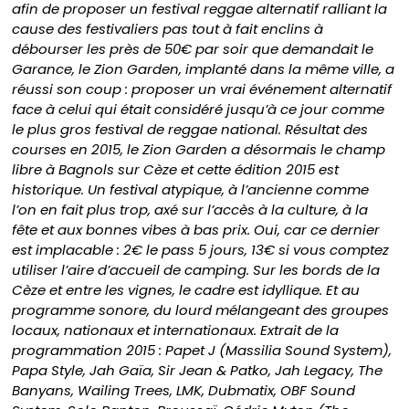
afin de proposer un festival reggae alternatif ralliant la
cause des festivaliers pas tout à fait enclins à
débourser les près de 50€ par soir que demandait le
Garance, le Zion Garden, implanté dans la même ville, a
réussi son coup : proposer un vrai événement alternatif
face à celui qui était considéré jusqu’à ce jour comme
le plus gros festival de reggae national. Résultat des
courses en 2015, le Zion Garden a désormais le champ
libre à Bagnols sur Cèze et cette édition 2015 est
historique. Un festival atypique, à l’ancienne comme
l’on en fait plus trop, axé sur l’accès à la culture, à la
fête et aux bonnes vibes à bas prix. Oui, car ce dernier
est implacable : 2€ le pass 5 jours, 13€ si vous comptez
utiliser l’aire d’accueil de camping. Sur les bords de la
Cèze et entre les vignes, le cadre est idyllique. Et au
programme sonore, du lourd mélangeant des groupes
locaux, nationaux et internationaux. Extrait de la
programmation 2015 : Papet J (Massilia Sound System),
Papa Style, Jah Gaïa, Sir Jean & Patko, Jah Legacy, The
Banyans, Wailing Trees, LMK, Dubmatix, OBF Sound