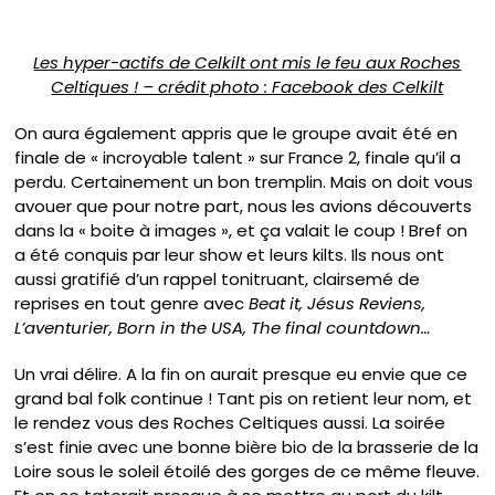
Les hyper-actifs de Celkilt ont mis le feu aux Roches
Celtiques ! – crédit photo : Facebook des Celkilt
On aura également appris que le groupe avait été en
finale de « incroyable talent » sur France 2, finale qu’il a
perdu. Certainement un bon tremplin. Mais on doit vous
avouer que pour notre part, nous les avions découverts
dans la « boite à images », et ça valait le coup ! Bref on
a été conquis par leur show et leurs kilts. Ils nous ont
aussi gratifié d’un rappel tonitruant, clairsemé de
reprises en tout genre avec
Beat it, Jésus Reviens,
L’aventurier, Born in the USA, The final countdown…
Un vrai délire. A la fin on aurait presque eu envie que ce
grand bal folk continue ! Tant pis on retient leur nom, et
le rendez vous des Roches Celtiques aussi. La soirée
s’est finie avec une bonne bière bio de la brasserie de la
Loire sous le soleil étoilé des gorges de ce même fleuve.