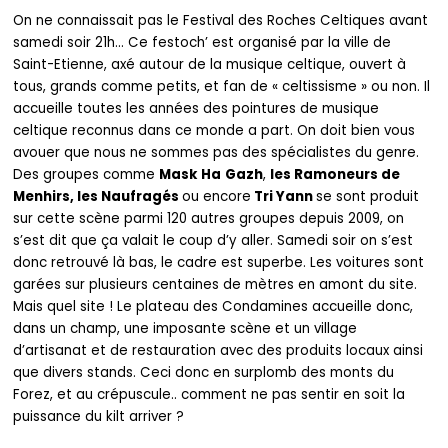
On ne connaissait pas le Festival des Roches Celtiques avant
samedi soir 21h… Ce festoch’ est organisé par la ville de
Saint-Etienne, axé autour de la musique celtique, ouvert à
tous, grands comme petits, et fan de « celtissisme » ou non. Il
accueille toutes les années des pointures de musique
celtique reconnus dans ce monde a part. On doit bien vous
avouer que nous ne sommes pas des spécialistes du genre.
Des groupes comme
Mask
Ha
Gazh
,
les Ramoneurs de
Menhirs, les Naufragés
ou encore
Tri Yann
se sont produit
sur cette scène parmi 120 autres groupes depuis 2009, on
s’est dit que ça valait le coup d’y aller. Samedi soir on s’est
donc retrouvé là bas, le cadre est superbe. Les voitures sont
garées sur plusieurs centaines de mètres en amont du site.
Mais quel site ! Le plateau des Condamines accueille donc,
dans un champ, une imposante scène et un village
d’artisanat et de restauration avec des produits locaux ainsi
que divers stands. Ceci donc en surplomb des monts du
Forez, et au crépuscule.. comment ne pas sentir en soit la
puissance du kilt arriver ?