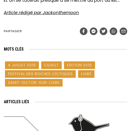
Et on se taterait presque à se mettre au port du kilt…
Article rédigé par Jackonthemoon
PARTAGER
MOTS CLÉS
4 JUILLET 2015
CELKILT
EDITION 2015
FESTIVAL DES ROCHES CELTIQUES
LOIRE
SAINT-VICTOR-SUR-LOIRE
ARTICLES LIÉS