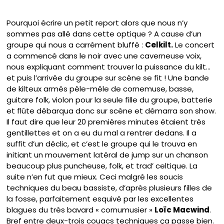
Pourquoi écrire un petit report alors que nous n’y
sommes pas allé dans cette optique ? A cause d’un
groupe qui nous a carrément bluffé :
Celkilt.
Le concert
a commencé dans le noir avec une caverneuse voix,
nous expliquant comment trouver la puissance du kilt…
et puis l’arrivée du groupe sur scène se fit ! Une bande
de kilteux armés pèle-mêle de cornemuse, basse,
guitare folk, violon pour la seule fille du groupe, batterie
et flûte débarqua donc sur scène et démarra son show.
Il faut dire que leur 20 premières minutes étaient très
gentillettes et on a eu du mal a rentrer dedans. Il a
suffit d’un déclic, et c’est le groupe qui le trouva en
initiant un mouvement latéral de jump sur un chanson
beaucoup plus puncheuse, folk, et trad’ celtique. La
suite n’en fut que mieux. Ceci malgré les soucis
techniques du beau bassiste, d’après plusieurs filles de
la fosse, parfaitement esquivé par les excellentes
blagues du très bavard « cornumusier »
Loïc Macwind
.
Bref entre deux-trois couacs techniques ça passe bien.