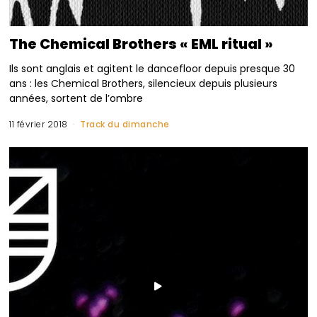
The Chemical Brothers « EML ritual »
Ils sont anglais et agitent le dancefloor depuis presque 30
ans : les Chemical Brothers, silencieux depuis plusieurs
années, sortent de l’ombre
11 février 2018
Track du dimanche