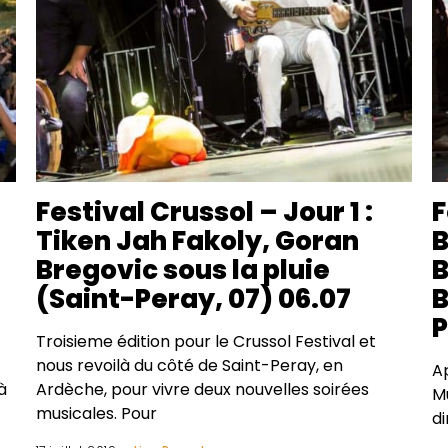
Festival Crussol – Jour 1 :
F
Tiken Jah Fakoly, Goran
B
Bregovic sous la pluie
B
(Saint-Peray, 07) 06.07
B
P
Troisieme édition pour le Crussol Festival et
nous revoilà du côté de Saint-Peray, en
Ap
à
Ardèche, pour vivre deux nouvelles soirées
M
musicales. Pour
di