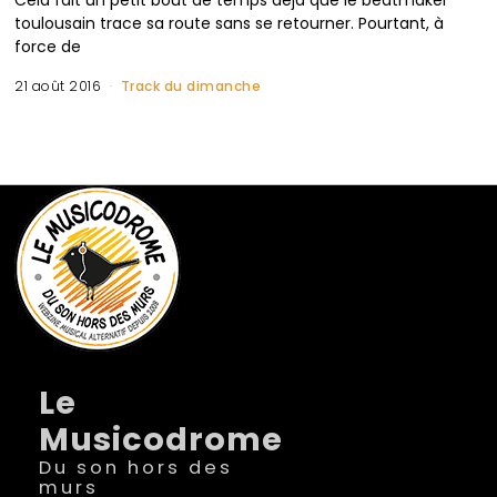
toulousain trace sa route sans se retourner. Pourtant, à
force de
21 août 2016
Track du dimanche
Le
Musicodrome
Du son hors des
murs