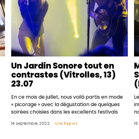
Un Jardin Sonore tout en
M
contrastes (Vitrolles, 13)
S
23.07
(
En ce mois de juillet, nous voilà partis en mode
Le
« picorage » avec la dégustation de quelques
i
soirées choisies dans les excellents festivals
n
14 septembre 2022
Live Report
16