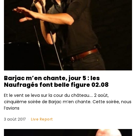
Barjac m’en chante, jour 5 : les
Naufragés font belle figure 02.08
Et le vent se leva sur la cour du château…. 2 août,
cinquième soirée de Barjac m’en chante. Cette soirée, nous
l’avions
3 août 2017
Live Report