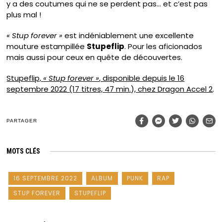
y a des coutumes qui ne se perdent pas… et c’est pas
plus mal !
« Stup forever »
est indéniablement une excellente
mouture estampillée
Stupeflip
. Pour les aficionados
mais aussi pour ceux en quête de découvertes.
Stupeflip,
« Stup forever »
, disponible depuis le 16
septembre 2022 (17 titres, 47 min.), chez Dragon Accel 2
.
PARTAGER
MOTS CLÉS
16 SEPTEMBRE 2022
ALBUM
PUNK
RAP
STUP FOREVER
STUPEFLIP