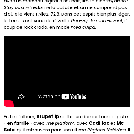
avec un morceau digital à souhait, limite electro/disco :
Stay positiv’
redonne la patate et on ne comprend pas
d’où elle vient ! Allez, 72.8. Dans cet esprit bien plus léger,
le temps est venu de réveiller
Pop-Hip le mort-vivant
, à
coup de rock crado, en mode
mea culpa
.
En fin d’album,
Stupeflip
s’offre un dernier tour de piste
« en famille » avec
The platform
, avec
Cadillac
et
Mc
Salo
, qu’il retrouvera pour une ultime
Régions fédérées
. Il