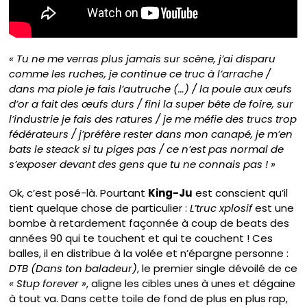
« Tu ne me verras plus jamais sur scène, j’ai disparu
comme les ruches, je continue ce truc à l’arrache /
dans ma piole je fais l’autruche (…) / la poule aux œufs
d’or a fait des œufs durs / fini la super bête de foire, sur
l’industrie je fais des ratures / je me méfie des trucs trop
fédérateurs / j’préfère rester dans mon canapé, je m’en
bats le steack si tu piges pas / ce n’est pas normal de
s’exposer devant des gens que tu ne connais pas ! »
Ok, c’est posé-là. Pourtant
King-Ju
est conscient qu’il
tient quelque chose de particulier :
L’truc xplosif
est une
bombe à retardement façonnée à coup de beats des
années 90 qui te touchent et qui te couchent ! Ces
balles, il en distribue à la volée et n’épargne personne :
DTB (Dans ton baladeur)
, le premier single dévoilé de ce
« Stup forever »
, aligne les cibles unes à unes et dégaine
à tout va. Dans cette toile de fond de plus en plus rap,