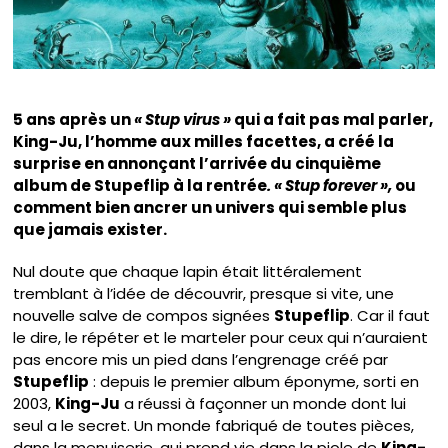
5 ans après un
« Stup virus »
qui a fait pas mal parler,
King-Ju, l’homme aux milles facettes, a créé la
surprise en annonçant l’arrivée du cinquième
album de Stupeflip à la rentrée
. « Stup forever »,
ou
comment bien ancrer un univers qui semble plus
que jamais exister.
Nul doute que chaque lapin était littéralement
tremblant à l’idée de découvrir, presque si vite, une
nouvelle salve de compos signées
Stupeflip
. Car il faut
le dire, le répéter et le marteler pour ceux qui n’auraient
pas encore mis un pied dans l’engrenage créé par
Stupeflip
: depuis le premier album éponyme, sorti en
2003,
King-Ju
a réussi à façonner un monde dont lui
seul a le secret. Un monde fabriqué de toutes pièces,
dans la menuiserie, qui prend vie dans la piole de
King-