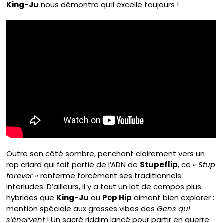
King-Ju
nous démontre qu’il excelle toujours !
Outre son côté sombre, penchant clairement vers un
rap criard qui fait partie de l’ADN de
Stupeflip
, ce
« Stup
forever »
renferme forcément ses traditionnels
interludes. D’ailleurs, il y a tout un lot de compos plus
hybrides que
King-Ju
ou
Pop Hip
aiment bien explorer :
mention spéciale aux grosses vibes des
Gens qui
s’énervent
! Un sacré riddim lancé pour partir en guerre