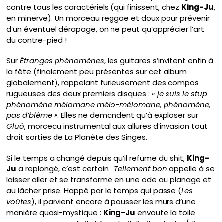
contre tous les caractériels (qui finissent, chez
King-Ju
,
en minerve). Un morceau reggae et doux pour prévenir
d’un éventuel dérapage, on ne peut qu’apprécier l’art
du contre-pied !
Sur
Étranges phénomènes
, les guitares s’invitent enfin à
la fête (finalement peu présentes sur cet album
globalement), rappelant furieusement des compos
rugueuses des deux premiers disques :
« je suis le stup
phénomène mélomane mélo-mélomane, phénomène,
pas d’blême »
. Elles ne demandent qu’à exploser sur
Gluô
, morceau instrumental aux allures d’invasion tout
droit sorties de La Planète des Singes.
Si le temps a changé depuis qu’il refume du shit,
King-
Ju
a replongé, c’est certain :
Tellement bon
appelle à se
laisser aller et se transforme en une ode au planage et
au lâcher prise. Happé par le temps qui passe (
Les
voûtes
), il parvient encore à pousser les murs d’une
manière quasi-mystique :
King-Ju
envoute la toile