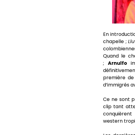
En introductio
chapelle ;
Llu
colombienne
Quand le ch
;
Arnulfo
im
définitivemen
première de 
d’immigrés av
Ce ne sont p
clip tant at
conquièrent 
western tropi