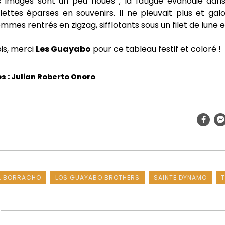
s images sont un peu floues ; la fatigue évanouie dans
lettes éparses en souvenirs. Il ne pleuvait plus et ga
ommes rentrés en zigzag, sifflotants sous un filet de lune e
is, merci
Les Guayabo
pour ce tableau festif et coloré !
s : Julian Roberto Onoro
L BORRACHO
LOS GUAYABO BROTHERS
SAINTE DYNAMO