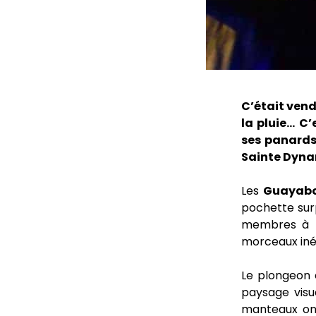
C’était vend
la pluie… C’
ses panards
Sainte Dynam
Les
Guayabo
pochette surp
membres à l’
morceaux inéd
Le plongeon e
paysage visu
manteaux on