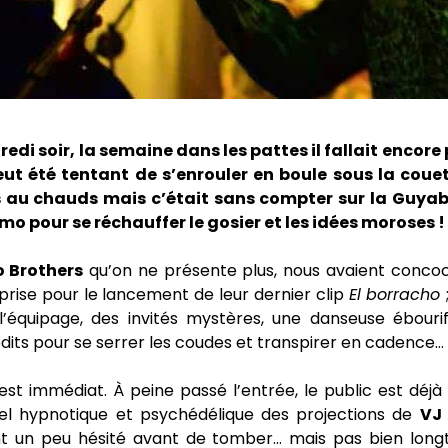
redi soir, la semaine dans les pattes il fallait encore
eut été tentant de s’enrouler en boule sous la couet
 au chauds mais c’était sans compter sur la Guyabo
o pour se réchauffer le gosier et les idées m
oroses !
 Brothers
qu’on ne présente plus, nous avaient conc
rise pour le lancement de leur dernier clip
El borracho
équipage, des invités mystères, une danseuse ébouri
its pour se serrer les coudes et transpirer en cadence…
st immédiat. À peine passé l’entrée, le public est déj
el hypnotique et psychédélique des projections de
VJ 
t un peu hésité avant de tomber… mais pas bien long