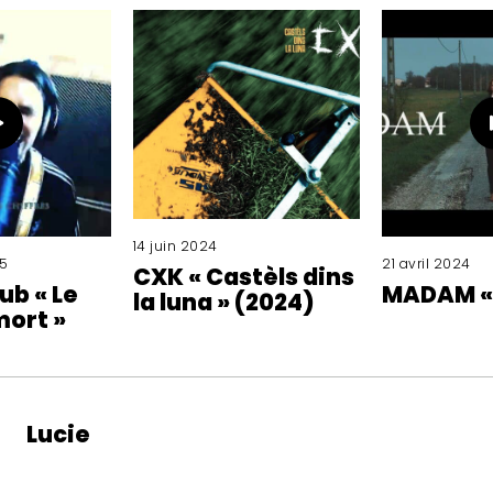
14 juin 2024
5
21 avril 2024
CXK « Castèls dins
ub « Le
MADAM «
la luna » (2024)
mort »
Lucie