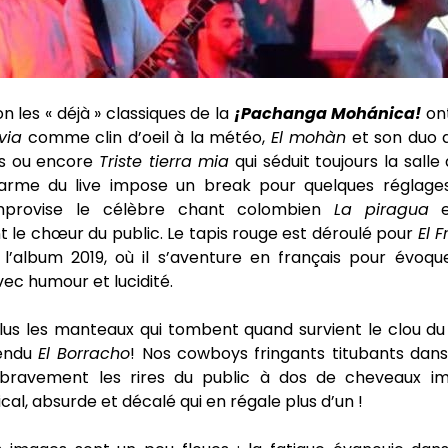
n les « déjà » classiques de la
¡Pachanga Mohánica!
ont
via
comme clin d’oeil à la météo,
El mohàn
et son duo d
s ou encore
Triste tierra mia
qui séduit toujours la salle
arme du live impose un break pour quelques réglages
provise le célèbre chant colombien
La
piragua
e
t le chœur du public. Le tapis rouge est déroulé pour
El 
l’album 2019, où il s’aventure en français pour évoque
ec humour et lucidité.
lus les manteaux qui tombent quand survient le clou du 
tendu
El Borracho
! Nos cowboys fringants titubants dans
bravement les rires du public à dos de cheveaux im
cal, absurde et décalé qui en régale plus d’un !