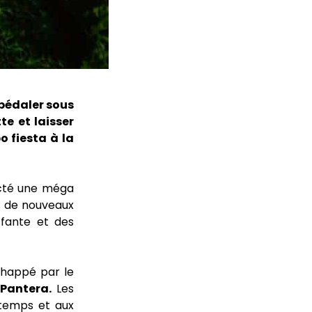
 pédaler sous
te et laisser
 fiesta à la
octé une méga
; de nouveaux
ffante et des
à happé par le
Pantera.
Les
temps et aux