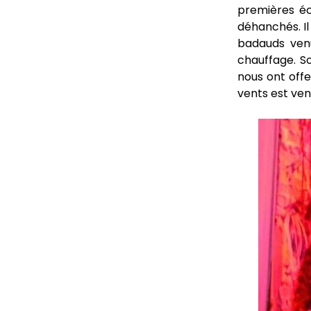
premières écl
déhanchés. Il
badauds ven
chauffage. S
nous ont offe
vents est ven