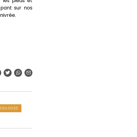
 les pieds et
lopant sur nos
nivrée.
TOULOUSE