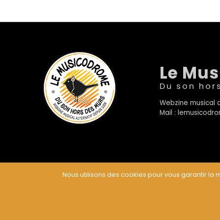
Le Mu
Du son hor
Webzine musical a
Mail : lemusicod
Nous utilisons des cookies pour vous garantir la m
© Le Musicodrome 2022 - Webdesign :
Cereal Concep