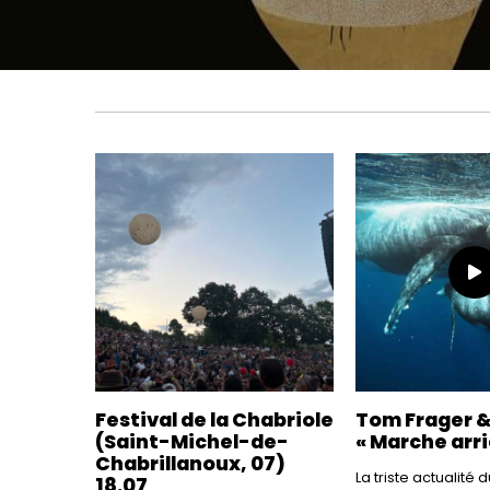
Festival de la Chabriole
Tom Frager &
(Saint-Michel-de-
« Marche arri
Chabrillanoux, 07)
La triste actualité
18.07