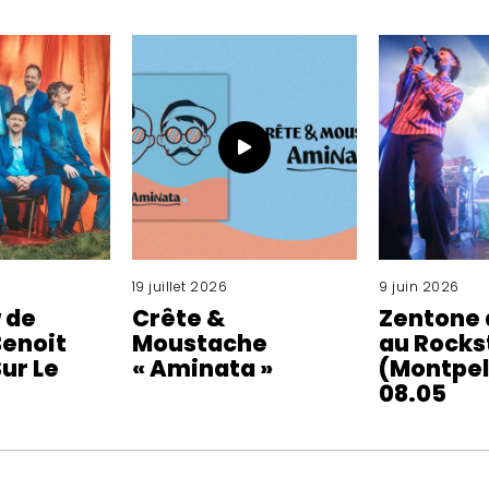
19 juillet 2026
9 juin 2026
 de
Crête &
Zentone 
enoit
Moustache
au Rocks
ur Le
« Aminata »
(Montpell
08.05