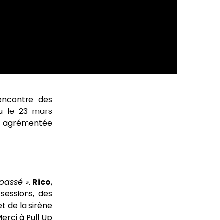
encontre des
eu le 23 mars
o, agrémentée
 passé »
.
Rico
,
sessions, des
t de la sirène
erci à Pull Up