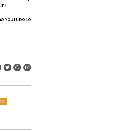
r !
ne YouTube Le
CO