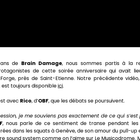
0 ans de
Brain Damage
, nous sommes partis à la r
rotagonistes de cette soirée anniversaire qui avait li
 Forge, près de Saint-Etienne. Notre précédente vidé
e, est toujours disponible
ici
.
’est avec
Rico
, d’
OBF
, que les débats se poursuivent.
session, je me souviens pas exactement de ce qui s’est
F
, nous parle de ce sentiment de transe pendant les 
rées dans les squats à Genève, de son amour du pull-up e
lture sound system comme on l’aime sur Le Musicodrome. M