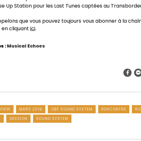
e Up Station pour les Last Tunes captées au Transbordeu
ppelons que vous pouvez toujours vous abonner à la chaî
en cliquant
ici
.
s :
Musical Echoes
RVIEW
MARS 2019
OBF SOUND SYSTEM
RENCONTRE
RI
E
SESSION
SOUND SYSTEM