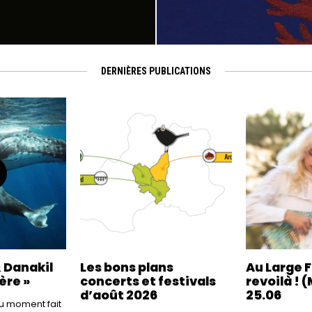
DERNIÈRES PUBLICATIONS
 Danakil
Les bons plans
Au Large F
ère »
concerts et festivals
revoilà ! (
d’août 2026
25.06
 du moment fait