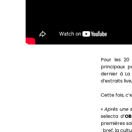
Pour les 2
principaux p
dernier à La
d’extraits liv
Cette fois, c
« Après une 
selecta d’
OB
premières soi
: bref, la cu