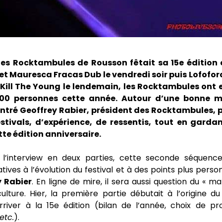
 des Rocktambules de Rousson fêtait sa 15e édition 
t Mauresca Fracas Dub le vendredi soir puis Lofofora
Kill The Young le lendemain, les Rocktambules ont 
000 personnes cette année. Autour d’une bonne m
ntré Geoffrey Rabier, président des Rocktambules, 
estivals, d’expérience, de ressentis, tout en garda
tte édition anniversaire.
 l’interview en deux parties, cette seconde séquen
atives à l’évolution du festival et à des points plus pers
y Rabier
. En ligne de mire, il sera aussi question du « ma
lture. Hier, la première partie débutait à l’origine du
rriver à la 15e édition (bilan de l’année, choix de p
etc.
).