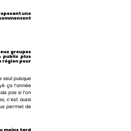
proposant une
ui commencent
breux groupes
 public plus
e région pour
e seul puisque
ayé ça l’année
is pas si l’on
s, c’est aussi
nous permet de
ou moins tard