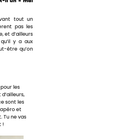
-il un « mal
vant tout un
èrent pas les
 et d’ailleurs
qu’il y a aux
eut-être qu’on
 pour les
d’ailleurs,
ce sont les
l’apéro et
t. Tu ne vas
 !