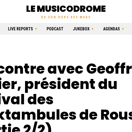
LE MUSICODROME
DU SON HORS DES MURS
LIVE REPORTS
PODCAST
JUKEBOX
AGENDAS
contre avec Geoff
er, président du
ival des
ktambules de Rou
tie 2/2)