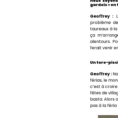
nous soyons
gardois » en 
Geoffrey :
L
problème de 
taureaux à la
ça m’arrange
alentours. Po
ferait venir 
Un toro-pisc
Geoffrey :
Non
férias, le mon
c’est à croire
fêtes de villa
basta. Alors o
pas à la féria