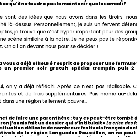
est ce qu’il ne faudra pas le maintenir que le samedi ?
 sont des idées que nous avons dans les tiroirs, nou
hé là-dessus. Personnellement, je suis un fervent défen
plins, je trouve que c’est hyper important pour des gr
une scène similaire à la notre. Je ne peux pas te répondr
. On a 1 an devant nous pour se décider !
 vous a déjà effleuré l’esprit de proposer une formule 
 un premier soir gratuit spécial tremplin puis 2 
i, on y a déjà réfléchi. Après ce n’est pas réalisable.
raintes et de frais supplémentaires. Puis même au-delà
t dans une région tellement pauvre…
et de faire une parenthèse : tu y es peut-être tombé d
iron j’avais fait un dossier qui s’intitulait
« La crise des f
 situation délicate de nombreux festivals français don
stivals de la région Languedoc Roussillon, on ne peut