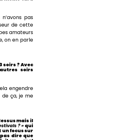
s n’avons pas
seur de cette
oupes amateurs
e, on en parle
3 soirs ? Avec
autres soirs
 Cela engendre
 de ça, je me
essus mais il
estivals ? »
qui
t un focus sur
 pas dire que