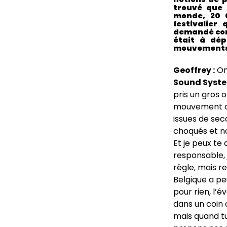
trouvé que 
monde, 20 0
festivalier
demandé comm
était à dép
mouvements d
Geoffrey :
On
Sound Syst
pris un gros 
mouvement de 
issues de sec
choqués et n
Et je peux te d
responsable, j
règle, mais r
Belgique a pe
pour rien, l’é
dans un coin d
mais quand tu