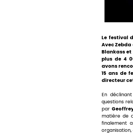
Le festival
Avec Zebda e
Blankass et 
plus de 4 
avons renco
15 ans de f
directeur ce
En déclinant
questions rel
par
Geoffre
matière de cu
finalement a
organisation,