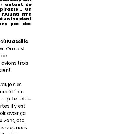
ir autant de
spirable… Un
 l’Aluna m’a
i un incident
ains pas des
 où
Massilia
er
. On s’est
é un
avions trois
aient
al, je suis
ours été en
pop. Le roi de
tes il y est
oit avoir ça
u vent, etc,
us cas, nous