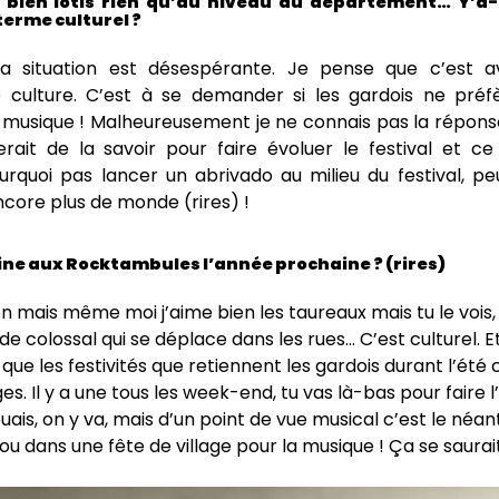
 bien lotis rien qu’au niveau du département… Y’a-t
terme culturel ?
a situation est désespérante. Je pense que c’est a
culture. C’est à se demander si les gardois ne préf
 musique ! Malheureusement je ne connais pas la réponse,
rait de la savoir pour faire évoluer le festival et ce 
urquoi pas lancer un abrivado au milieu du festival, p
encore plus de monde (rires) !
ine aux Rocktambules l’année prochaine ? (rires)
 mais même moi j’aime bien les taureaux mais tu le vois,
de colossal qui se déplace dans les rues… C’est culturel. Et 
 que les festivités que retiennent les gardois durant l’été 
ges. Il y a une tous les week-end, tu vas là-bas pour faire 
uais, on y va, mais d’un point de vue musical c’est le néan
 ou dans une fête de village pour la musique ! Ça se saurait