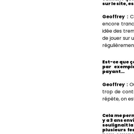
sur le site, 
Geoffrey :
Ce
encore tranc
idée des trem
de jouer sur 
régulièrement
Est-ce que ça
par exemple
payant…
Geoffrey :
Ou
trop de cont
répète, on es
Cela me perm
y a 3 ans env
soulignait la
plusieurs fe