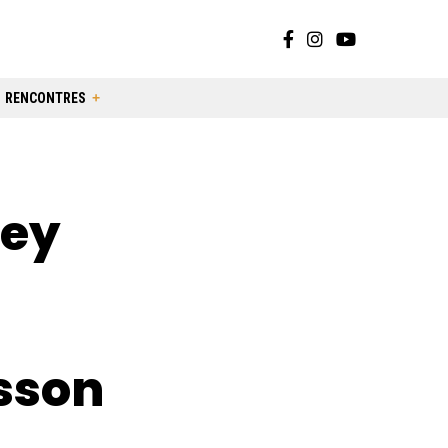
RENCONTRES
rey
sson