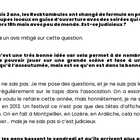
puis 2 ans, les Rocktambules ont changé de formule en 
oupes locaux en guise d’ouverture avec des soirées q
rs 18h mais avec peu de monde. Est-ce judicieux ?
i un avis mitigé sur cette question.
 c’est une très bonne idée car cela permet à de nom
 pouvoir jouer sur une grande scène et face à un
u’à l’accoutumée, mais est ce qu’on est dans la bonn
ne sais pas. Je me pose des questions, et je ne suis pas l
régulièrement sur le tapis dans l’association. On a ess
a voulu le refaire cette année, mais honnêtement, je ne sa
r en 2013. Un festival ce n’est pas que des têtes d’affiche
. On en fait à Montpellier, en Lozère, en Ardèche, cela 
er… mais je ne sais pas si c’est judicieux.
les gens bossent le vendredi et qu’ils arrivent plus 