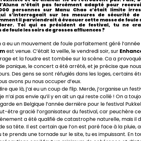
l’Aluna n’était pas forcément adapté pour recevo
00 personnes sur Manu Chao c’était limite irre
 qui s’interrogeait sur les mesures de sécurité de
ent il parviendrait à évacuer cette masse de foule s
lorer. Toi qui es président de festival, tu ne cr
e foule les soirs de grosses affluences ?
 a eu un mouvement de foule parfaitement géré l’année
em
est venue. C’était la veille, le vendredi soir, sur
Enhanc
orage et la foudre est tombée sur la scène. Ca a provoqu
panique, le concert a été arrêté, et je précise que nous 
ours. Des gens se sont réfugiés dans les loges, certains ét
ous avons pu nous occuper d’eux.
ire que là, j’ai eu un coup de flip. Merde, j’organise un festiv
e n’ai pas envie qu’il y en ait un qui reste collé ! On a touj
egarde en Belgique l’année dernière pour le festival Pukkel
ut-être gracié l’organisateur du festival, car peuchère cer
vènement a été qualifié de catastrophe naturelle, mais il d
e sa tête. Il est certain que l’on est paré face à la pluie, a
 te prends une tornade sur le site, tu es impuissant. En to