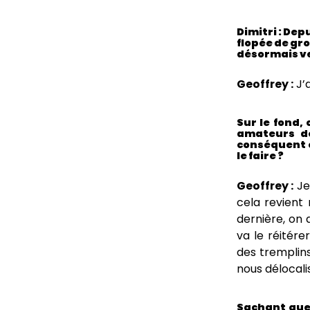
Dimitri : De
flopée de gr
désormais ve
Geoffrey :
J’a
Sur le fond,
amateurs de
conséquent q
le faire ?
Geoffrey :
Je 
cela revient 
dernière, on 
va le réitére
des tremplins
nous délocalis
Sachant que 