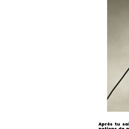
Après tu sa
notions de p