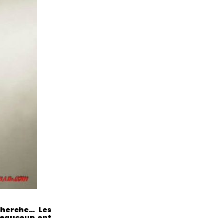
cherche… Les
 beaucoup ont