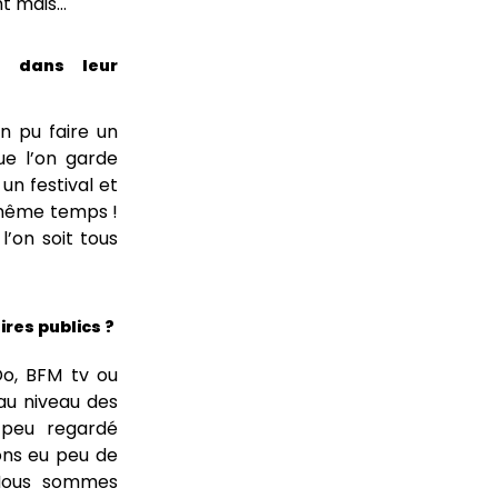
nt mais…
s dans leur
n pu faire un
que l’on garde
un festival et
 même temps !
l’on soit tous
ires publics ?
Do, BFM tv ou
 au niveau des
 peu regardé
vons eu peu de
 Nous sommes