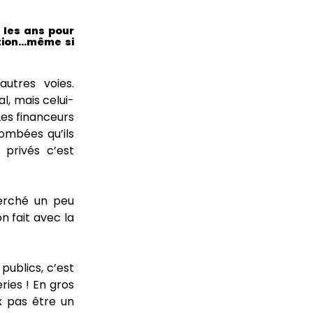
s les ans pour
ation…même si
utres voies.
l, mais celui-
Les financeurs
tombées qu’ils
 privés c’est
herché un peu
n fait avec la
publics, c’est
ries ! En gros
x pas être un