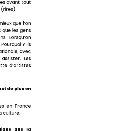
tes avant tout
(rires).
 mieux que l’on
s que les gens
s. Lorsqu’on
 Pourquoi ? Ils
ationale, avec
assister. Les
tte d’artistes
st de plus en
les en France
 culture.
ligne que la