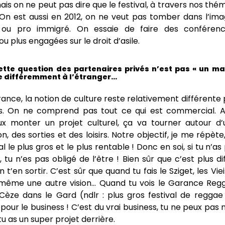
mais on ne peut pas dire que le festival, à travers nos thém
On est aussi en 2012, on ne veut pas tomber dans l’imag
ou pro immigré. On essaie de faire des conférences
 ou plus engagées sur le droit d’asile.
ette question des partenaires privés n’est pas « un mal
e différemment à l’étranger…
ance, la notion de culture reste relativement différente
s. On ne comprend pas tout ce qui est commercial. A
x monter un projet culturel, ça va tourner autour d’
 des sorties et des loisirs. Notre objectif, je me répète
val le plus gros et le plus rentable ! Donc en soi, si tu n’a
tu n’es pas obligé de l’être ! Bien sûr que c’est plus diff
 t’en sortir. C’est sûr que quand tu fais le Sziget, les Vie
même une autre vision… Quand tu vois le Garance Regg
èze dans le Gard (ndlr : plus gros festival de reggae 
pour le business ! C’est du vrai business, tu ne peux pas
u as un super projet derrière.