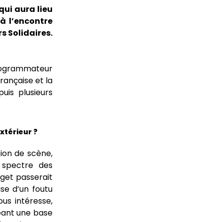
qui aura lieu
à l’encontre
s Solidaires.
 programmateur
rançaise et la
uis plusieurs
xtérieur ?
tion de scène,
e spectre des
dget passerait
se d’un foutu
us intéresse,
réant une base