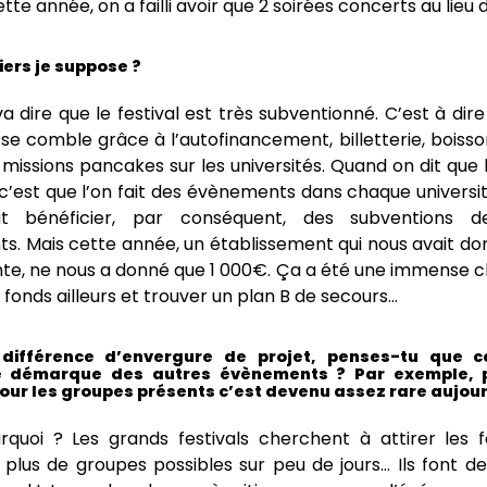
ette année, on a failli avoir que 2 soirées concerts au lieu d
iers je suppose ?
 dire que le festival est très subventionné. C’est à dir
 se comble grâce à l’autofinancement, billetterie, boiss
 missions pancakes sur les universités. Quand on dit que l
, c’est que l’on fait des évènements dans chaque universi
t bénéficier, par conséquent, des subventions de
s. Mais cette année, un établissement qui nous avait d
te, ne nous a donné que 1 000€. Ça a été une immense claq
fonds ailleurs et trouver un plan B de secours…
différence d’envergure de projet, penses-tu que ce
se démarque des autres évènements ? Par exemple, 
our les groupes présents c’est devenu assez rare aujour
quoi ? Les grands festivals cherchent à attirer les fe
 plus de groupes possibles sur peu de jours… Ils font d