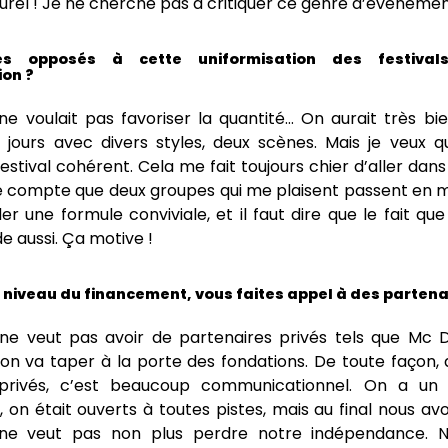
lturel ! Je ne cherche pas à critiquer ce genre d’événeme
s opposés à cette uniformisation des festival
on ?
e voulait pas favoriser la quantité… On aurait très bie
2 jours avec divers styles, deux scènes. Mais je veux 
festival cohérent. Cela me fait toujours chier d’aller dans 
 compte que deux groupes qui me plaisent passent en
r une formule conviviale, et il faut dire que le fait que 
e aussi. Ça motive !
u niveau du financement, vous faites appel à des partena
e veut pas avoir de partenaires privés tels que Mc 
on va taper à la porte des fondations. De toute façon,
 privés, c’est beaucoup communicationnel. On a un
on était ouverts à toutes pistes, mais au final nous a
 ne veut pas non plus perdre notre indépendance.