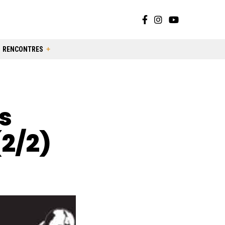
RENCONTRES
s
(2/2)