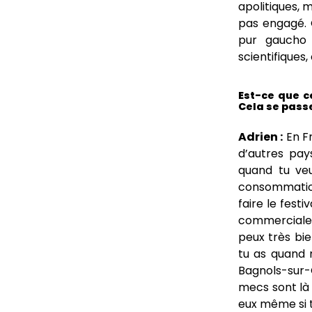
apolitiques, 
pas engagé. 
pur gaucho 
scientifiques,
Est-ce que c
Cela se pass
Adrien :
En Fr
d’autres pay
quand tu veu
consommation,
faire le festi
commerciale, 
peux très bien
tu as quand 
Bagnols-sur-C
mecs sont là 
eux même si t