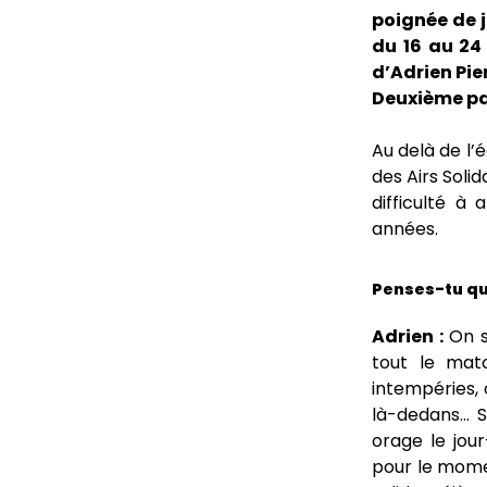
poignée de j
du 16 au 24
d’Adrien Pie
Deuxième par
Au delà de l’
des Airs Soli
difficulté à
années.
Penses-tu que
Adrien :
On s’
tout le mato
intempéries, 
là-dedans… S
orage le jou
pour le momen