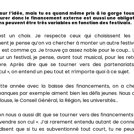
 sur l’idée, mais tu es quand même pris à la gorge tou
urer donc le financement externe est aussi une oblig
ns peuvent être très variables en fonction des festivals.
st un choix. Je respecte ceux qui choisissent les a
nt je pense qu’on va chercher à monter un autre festiva
s est comme ça. Je trouve ça assez noble pour le coup… 
sur un festival, je pense, avant tout musical, pour les re
ère. Après dire que se tourner vers des partenariats
cul », on entend un peu tout et n’importe quoi à ce sujet.
ette année avec la baisse des financements, on a c
banques par exemple aiment bien les défis jeunes. Nous o
ouse, le Conseil Général, la Région, les universités…
’on nous a aussi dit que se tourner vers des financements 
endre son cul ». J’ai rarement entendu autant de conne
disent que si tu es subventionné tout court, tu ne peu