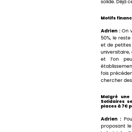
solide. Déjà c
Motifs financ
Adrien :
On va
50%, le reste
et de petites
universitaire
et l’on peu
établissement
fois précéden
chercher des 
Malgré une 
Solidaires 
places à 7€ p
Adrien :
Pour
proposant le