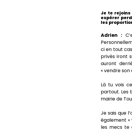
Je te rejoins
espérer perd
les proportio
Adrien :
C’e
Personnelleme
ci en tout ca
privés iront 
auront derri
« vendre son 
Là tu vois c
partout. Les 
mairie de Toul
Je sais que l
également « v
les mecs te 