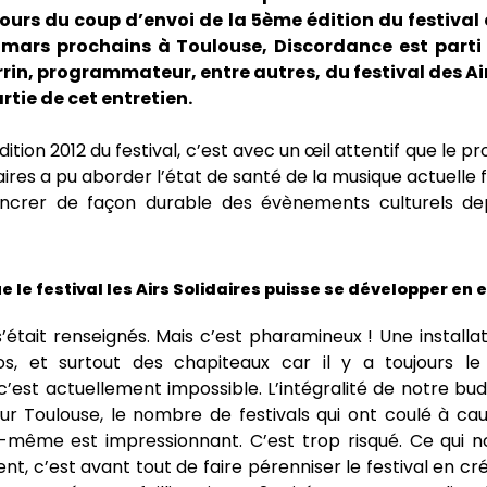
ours du coup d’envoi de la 5ème édition du festival 
 mars prochains à Toulouse, Discordance est parti 
rrin, programmateur, entre autres, du festival des Air
tie de cet entretien.
édition 2012 du festival, c’est avec un œil attentif que le
daires a pu aborder l’état de santé de la musique actuelle f
 ancrer de façon durable des évènements culturels dep
 le festival les Airs Solidaires puisse se développer en e
était renseignés. Mais c’est pharamineux ! Une installa
s, et surtout des chapiteaux car il y a toujours l
c’est actuellement impossible. L’intégralité de notre bu
ur Toulouse, le nombre de festivals qui ont coulé à cau
r-même est impressionnant. C’est trop risqué. Ce qui no
t, c’est avant tout de faire pérenniser le festival en c