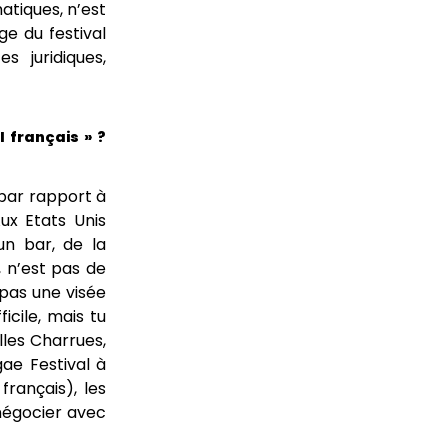
atiques, n’est
e du festival
 juridiques,
 français » ?
 par rapport à
ux Etats Unis
un bar, de la
, n’est pas de
s pas une visée
icile, mais tu
illes Charrues,
ae Festival à
français), les
 négocier avec