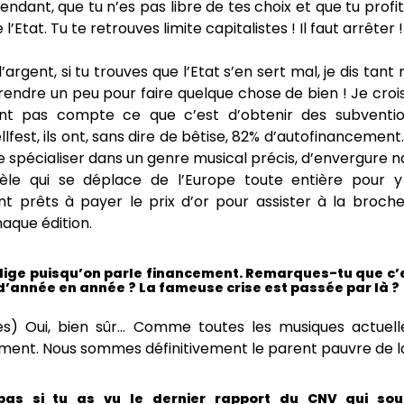
pendant, que tu n’es pas libre de tes choix et que tu profi
l’Etat. Tu te retrouves limite capitalistes ! Il faut arrêter ! 
’argent, si tu trouves que l’Etat s’en sert mal, je dis tant
rendre un peu pour faire quelque chose de bien ! Je croi
nt pas compte ce que c’est d’obtenir des subvention
lfest, ils ont, sans dire de bêtise, 82% d’autofinancement.
se spécialiser dans un genre musical précis, d’envergure n
dèle qui se déplace de l’Europe toute entière pour y 
t prêts à payer le prix d’or pour assister à la broche
aque édition.
blige puisqu’on parle financement. Remarques-tu que c’e
e d’année en année ? La fameuse crise est passée par là ?
es) Oui, bien sûr… Comme toutes les musiques actuel
ent. Nous sommes définitivement le parent pauvre de la
pas si tu as vu le dernier rapport du CNV qui sou