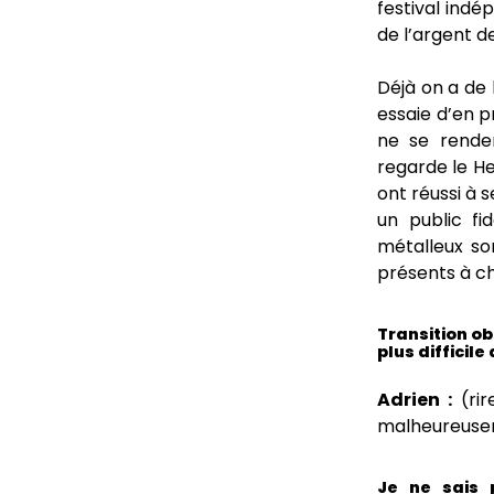
festival indé
de l’argent de 
Déjà on a de l
essaie d’en p
ne se rende
regarde le Hel
ont réussi à 
un public fi
métalleux son
présents à ch
Transition o
plus difficil
Adrien :
(rir
malheureusem
Je ne sais 