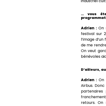
industriel cu
… vous ête
programmati
Adrien :
On n
festival sur 
l’image d’un 
de me rendre
On veut garde
bénévoles aid
D’ailleurs, a
Adrien :
On n
Airbus. Donc 
partenaires
franchement, 
retours. On