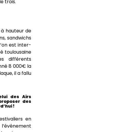
e trois.
e à hauteur de
ons, sandwichs
’on est inter-
té toulousaine
s différents
onné 8 000€ la
ue, il a fallu
lui des Airs
proposer des
d’hui !
stivaliers en
e l’événement