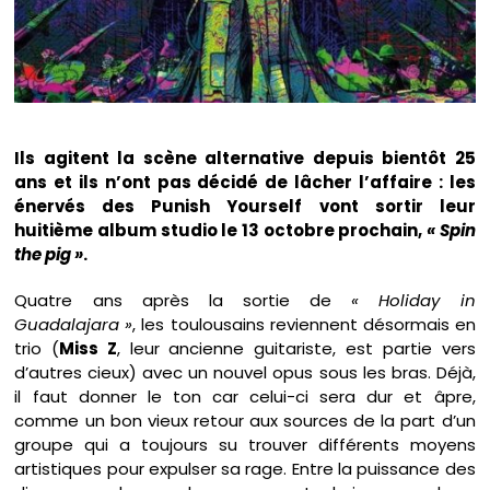
Ils agitent la scène alternative depuis bientôt 25
ans et ils n’ont pas décidé de lâcher l’affaire : les
énervés des Punish Yourself vont sortir leur
huitième album studio le 13 octobre prochain,
« Spin
the pig »
.
Quatre ans après la sortie de
« Holiday in
Guadalajara »
, les toulousains reviennent désormais en
trio (
Miss Z
, leur ancienne guitariste, est partie vers
d’autres cieux) avec un nouvel opus sous les bras. Déjà,
il faut donner le ton car celui-ci sera dur et âpre,
comme un bon vieux retour aux sources de la part d’un
groupe qui a toujours su trouver différents moyens
artistiques pour expulser sa rage. Entre la puissance des