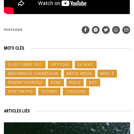
PARTAGER
MOTS CLÉS
13 OCTOBRE 2017
DIPTYQUE
EXTRAIT
MACHINALIS TARANTULAE
MÉTAL INDUS
MISS Z
PUNISH YOURSELF
PUNK
ROCK
ROT
SPIN THE PIG
TECHNO
TOULOUSE
ARTICLES LIÉS