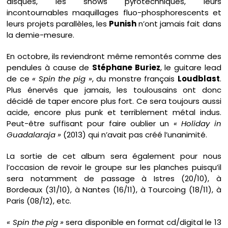
disques, les shows pyrotechniques, leurs
incontournables maquillages fluo-phosphorescents et
leurs projets parallèles, les
Punish
n’ont jamais fait dans
la demie-mesure.
En octobre, ils reviendront même remontés comme des
pendules à cause de
Stéphane Buriez
, le guitare lead
de ce
« Spin the pig »
, du monstre français
Loudblast
.
Plus énervés que jamais, les toulousains ont donc
décidé de taper encore plus fort. Ce sera toujours aussi
acide, encore plus punk et terriblement métal indus.
Peut-être suffisant pour faire oublier un
« Holiday in
Guadalaraja »
(2013) qui n’avait pas créé l’unanimité.
La sortie de cet album sera également pour nous
l’occasion de revoir le groupe sur les planches puisqu’il
sera notamment de passage à Istres (20/10), à
Bordeaux (31/10), à Nantes (16/11), à Tourcoing (18/11), à
Paris (08/12), etc.
« Spin the pig »
sera disponible en format cd/digital le 13