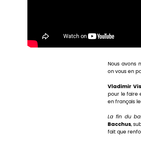
Nous avons 
on vous en pa
Vladimir Vi
pour le faire 
en français l
La fin du ba
Bacchus
, su
fait que renf