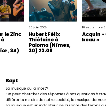
25 juin 2024
10 septembre 
r le Zinc
Hubert Félix
Acquin «
 à
Thiéfaine à
beau »
2
Paloma (Nîmes,
ier, 34)
30) 23.06
Bapt
La musique ou la mort?
On peut chercher des réponses à nos questions à tra
différents miroirs de notre société, la musique demeure
La musique est un indicateur de la santé des temps qu