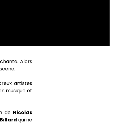
chante. Alors
 scène.
reux artistes
en musique et
ion de
Nicolas
Billard
qui ne