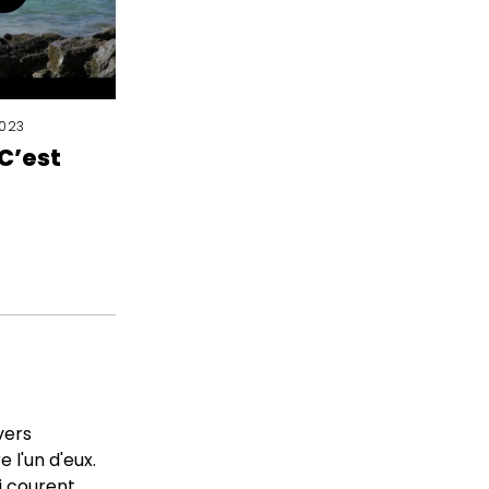
2023
 C’est
vers
 l'un d'eux.
i courent.