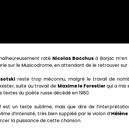
malheureusement raté
Nicolas Bacchus
à Barjac m’en 
rle sur le Musicodrome, en attendant de le retrouver sur
ssotski
reste trop méconnu, malgré le travail de nomb
exister, suite au travail de
Maxime le Forestier
qui a mis 
es textes du poète russe décédé en 1980.
l
est un texte sublime, mais que dire de l’interprétat
blime d’intensité, très bien suppléé par le violon d’
Hélène 
orcer la puissance de cette chanson.