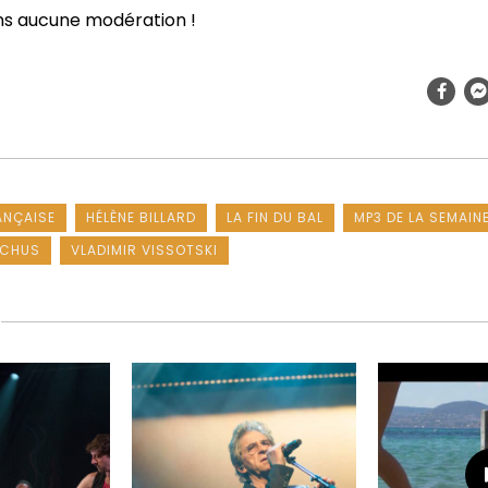
ns aucune modération !
ANÇAISE
HÉLÈNE BILLARD
LA FIN DU BAL
MP3 DE LA SEMAIN
CCHUS
VLADIMIR VISSOTSKI