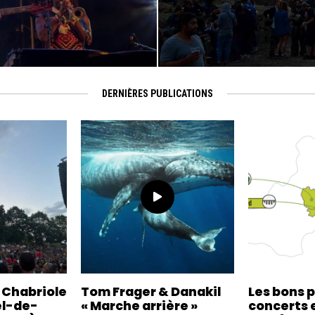
DERNIÈRES PUBLICATIONS
a Chabriole
Tom Frager & Danakil
Les bons 
el-de-
« Marche arrière »
concerts e