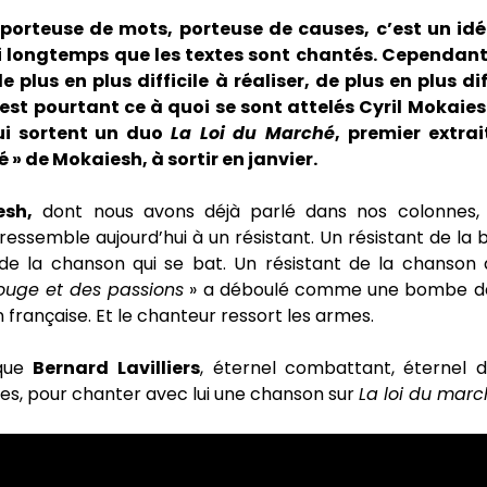
porteuse de mots, porteuse de causes, c’est un idéa
i longtemps que les textes sont chantés. Cependant
e plus en plus difficile à réaliser, de plus en plus dif
est pourtant ce à quoi se sont attelés Cyril Mokaie
qui sortent un duo
La Loi du Marché
, premier extra
 » de Mokaiesh, à sortir en janvier.
esh,
dont nous avons déjà parlé dans nos colonnes, 
ressemble aujourd’hui à un résistant. Un résistant de la 
 de la chanson qui se bat. Un résistant de la chanson q
ouge et des passions
» a déboulé comme une bombe d
 française. Et le chanteur ressort les armes.
 que
Bernard
Lavilliers
, éternel combattant, éternel 
es, pour chanter avec lui une chanson sur
La loi du mar