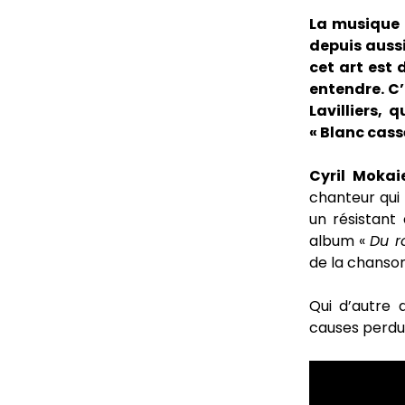
La musique 
depuis auss
cet art est d
entendre. C’
Lavilliers, 
« Blanc cassé
Cyril Mokai
chanteur qui 
un résistant
album «
Du r
de la chanson
Qui d’autre
causes perdu