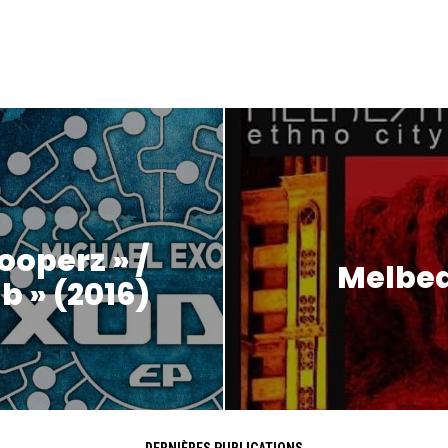
ooperz » /
Melbeat
b » (2016)
DERNIÈRES PUBLICATIONS