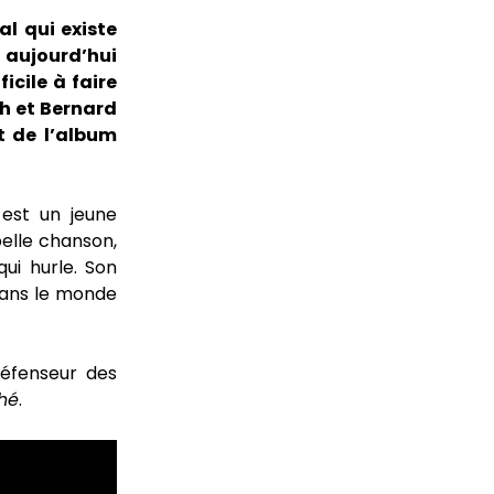
l qui existe
 aujourd’hui
ficile à faire
sh et Bernard
it de l’album
est un jeune
belle chanson,
ui hurle. Son
ans le monde
défenseur des
ché
.