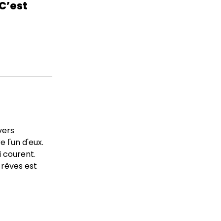
 C’est
vers
 l'un d'eux.
i courent.
 rêves est