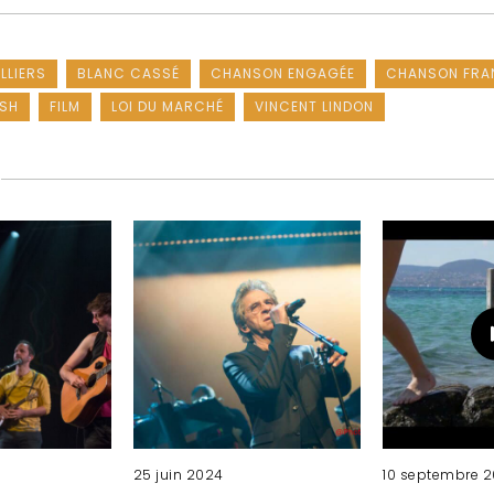
LLIERS
BLANC CASSÉ
CHANSON ENGAGÉE
CHANSON FRA
ESH
FILM
LOI DU MARCHÉ
VINCENT LINDON
25 juin 2024
10 septembre 