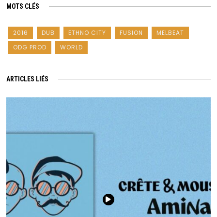
MOTS CLÉS
2016
DUB
ETHNO CITY
FUSION
MELBEAT
ODG PROD
WORLD
ARTICLES LIÉS