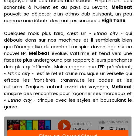
s’appuyait sur des bases dub solides. Empruntant des
sonorités à l’Orient et au pays du Levant,
Melbeat
pouvait se délecter d’un ethno-dub puissant, un peu
comme aux débuts des maîtres sorciers d’
High Tone
.
Quelques mois plus tard, c’est un
« Ethno city »
qui
déboule dans sur nos machines et il semblerait bien
que l’énergie live du combo transpire davantage sur ce
nouvel EP.
Melbeat
évolue, s’affirme et tend vers une
facette plus underground par rapport à leurs penchants
dub plus qu’affirmés. Moins reggae que l’EP précédent,
« Ethno city »
est le reflet d’une musique universelle qui
efface les frontières, transmute les codes et les
cultures. Toujours autant avide de voyages,
Melbea
t
s’inspire des rencontres pour façonner ses morceaux et
« Ethno city »
trinque avec les styles en bousculant le
genre.