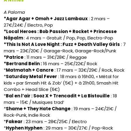
A Paloma
*Agar Agar + Omoh + Jazz Lambaux
: 2 mars –
27€/24€ / Electro, Pop
*Local Heroes : Bob Passion + Rocket + Princesse
Näpalm
: 4 mars – Gratuit / Pop, Pop, Electro-Pop
*This Is Not A Love Night : Fuzz + Death Valley Girls
: 7
mars – 23€/20€ / Garage-Rock, Garage-Rock/Punk
*Patrice
: 11 mars – 31€/28€ / Reggae
*Bertrand Belin :
16 mars – 25€/22€/ Rock
*
Matmatah + Cancre
: 17 mars – 32€/29€ / Rock, Rock
*
Saturday Metal Fever
: 18 mars à 16h00, « Métal for
kids » par Smash Hit & Zob’ (5€) + à 21h00, Smash Hit
Combo + Head Slice (6€)
*
Bal en l’air : Sooz X + Trencadit + La Bistouille
: 18
mars – 15€ / Musiques trad’
*
Shame + They Hate Change
: 19 mars – 24€/21€ /
Rock-Punk, Indie Rock
*
Fakear
: 23 mars – 28€/25€ / Electro
*
Hyphen Hyphen
: 29 mars – 30€/27€ / Pop-Rock