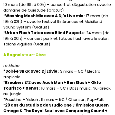
10 mars (de 19h à 00h) – concert et dégustation avec le
domaine de Quiétude (Gratuit)
*
Washing Mash Mix avec 4 Dj’s Live mix
: 17 mars (de
19h à 02h) – avec le festival Itinérances et Moisiland
Sound System (Gratuit)
*
Urban Flash Tatoo avec Blind Puppets
: 24 mars (de
19h à 00h) – concert punk et tatoos flash avec le salon
Talons Aiguilles (Gratuit)
A Bagnols-sur-Cèze
La Moba
*Soirée SBKR avec Dj Edvie
: 3 mars – 5€ / Electro
tropicale
*
Breakerz #2 avec Auch Man + Ben Blash + Okto
Tourisco + Xenos
: 10 mars – 5€ / Bass music, Nu-break,
Nu-jungle
*
Faustine + Yiskah : 11 mars – 5€ / Chanson, Pop-Folk
*
20 ans du studio x de Studio One L’émission Queen
Omega & The Royal Soul avec Conquering Sound +