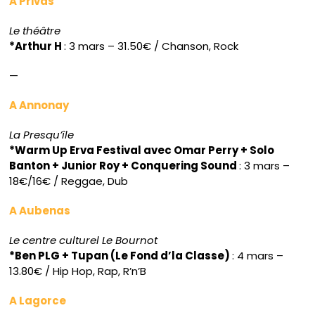
A Privas
Le théâtre
*Arthur H
: 3 mars – 31.50€ / Chanson, Rock
—
A Annonay
La Presqu’île
*Warm Up Erva Festival avec Omar Perry + Solo
Banton + Junior Roy + Conquering Sound
: 3 mars –
18€/16€ / Reggae, Dub
A Aubenas
Le centre culturel Le Bournot
*Ben PLG + Tupan (Le Fond d’la Classe)
: 4 mars –
13.80€ / Hip Hop, Rap, R’n’B
A Lagorce