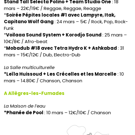
Stand Tall Selecta Polino + Team Studio One
: 18
mars – 22€/19€ / Reggae, Reggae, Reagge
*
Soirée Pépites locales #1 avec Lampyre, Itak,
Capitano Wolf Gang
: 24 mars – 5€ / Rock, Pop, Rock-
Funk
*
Voilaaa Sound System + Korodjo Sound
: 25 mars –
10€/8€ / Afro-beat
*
Mobadub #18 avec Tetra Hydro K + Ashkabad
: 31
mars – 15€/12€ / Dub, Electro-Dub
La Salle multiculturelle
*Leïla Huissoud + Les Crécelles et les Marcelle
: 10
mars – 14.80€ / Chanson, Chanson
A Allègres-les-Fumades
La Maison de l’eau
*Phanée de Pool
: 10 mars – 12€/10€ / Chanson