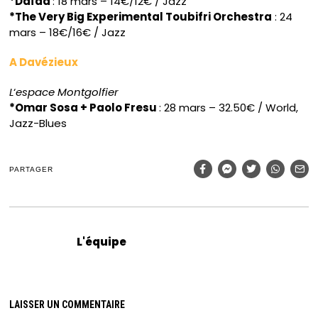
*Daïda
: 18 mars – 14€/12€ / Jazz
*The Very Big Experimental Toubifri Orchestra
: 24
mars – 18€/16€ / Jazz
A Davézieux
L
‘
espace Montgolfier
*Omar Sosa + Paolo Fresu
: 28 mars – 32.50€ / World,
Jazz-Blues
PARTAGER
L'équipe
LAISSER UN COMMENTAIRE