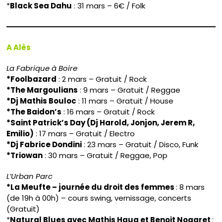
*
Black Sea Dahu
: 31 mars – 6€ / Folk
A Alès
La Fabrique à Boire
*Foolbazard
: 2 mars – Gratuit / Rock
*The Margoulians
: 9 mars – Gratuit / Reggae
*Dj Mathis Bouloc
: 11 mars – Gratuit / House
*The Baidon’s
: 16 mars – Gratuit / Rock
*Saint Patrick’s Day (Dj Harold, Jonjon, Jerem R,
Emilio)
: 17 mars – Gratuit / Electro
*Dj Fabrice Dondini
: 23 mars – Gratuit / Disco, Funk
*Triowan
: 30 mars – Gratuit / Reggae, Pop
L’Urban Parc
*La Meufte – journée du droit des femmes
: 8 mars
(de 19h à 00h) – cours swing, vernissage, concerts
(Gratuit)
*
Natural Blues avec Mathis Haug et Benoit Nogaret
: