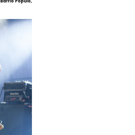
«
Barrio Populo,