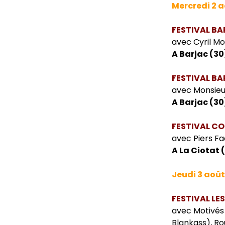
Mercredi 2 
FESTIVAL B
avec Cyril Mo
A Barjac (30
FESTIVAL B
avec Monsieu
A Barjac (30
FESTIVAL C
avec Piers F
A La Ciotat 
Jeudi 3 août
FESTIVAL L
avec Motivés 
Blankass), Ro