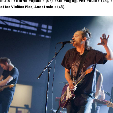
atuits : «
Barrio Populo
» (07), »
Klo Pelgag, Pitt Poule
» (48), 
et les Vieilles Pies, Anastasia
» (48).