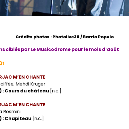
Crédits photos : Photolive30 / Barrio Populo
ns ciblés par Le Musicodrome pour le mois d’août
ût
ARJAC M’EN CHANTE
oiffée, Mehdi Kruger
) : Cours du château
[n.c.]
ARJAC M’EN CHANTE
a Rosmini
) : Chapiteau
[n.c.]