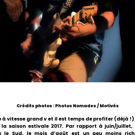
Crédits photos : Photos Nomades / Motivés
 à vitesse grand v et il est temps de profiter (déjà !)
 la saison estivale 2017. Par rapport à juin/juillet,
s le Sud, le mois d’août est un peu moins ric