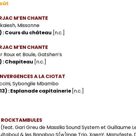
août
ARJAC M’EN CHANTE
kaiesh, Missonne
) : Cours du château
[n.c.]
ARJAC M’EN CHANTE
r Roux et Boule, Gatshen’s
) : Chapiteau
[n.c.]
ONVERGENCES A LA CIOTAT
accini, Sybongile Mbambo
(13) : Esplanade capitainerie
[n.c.]
ES ROCKTAMBULES
(feat. Gari Greu de Massilia Sound System et Guillaume 
ultaboul & les Banaboo S(w)inge Trio, XgenY, Manyfeste, 