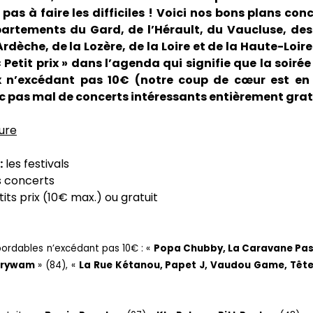
s à faire les difficiles ! Voici nos bons plans con
partements du Gard, de l’Hérault, du Vaucluse, de
Ardèche, de la Lozère, de la Loire et de la Haute-Loir
 Petit prix » dans l’agenda qui signifie que la soirée
x n’excédant pas 10€ (notre coup de cœur est en 
c pas mal de concerts intéressants entièrement grat
ure
:
les festivals
s concerts
its prix (10€ max.) ou gratuit
bordables n’excédant pas 10€ : «
Popa Chubby, La Caravane Pas
Berywam
» (84), «
La Rue Kétanou, Papet J, Vaudou Game, Tête