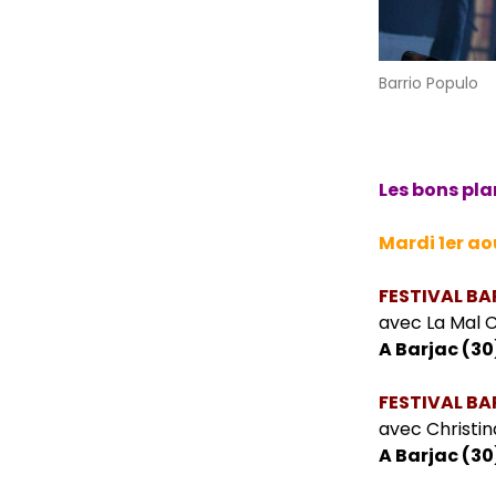
Barrio Populo
Les bons pla
Mardi 1er ao
FESTIVAL B
avec La Mal C
A Barjac (30
FESTIVAL B
avec Christin
A Barjac (30