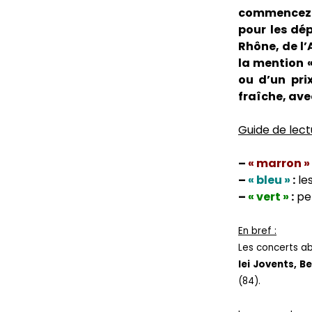
commencez pa
pour les dé
Rhône, de l’
la mention «
ou d’un pri
fraîche, ave
Guide de lect
–
« marron »
–
« bleu »
:
le
–
« vert »
:
pet
En bref :
Les concerts a
lei Jovents, 
(84).