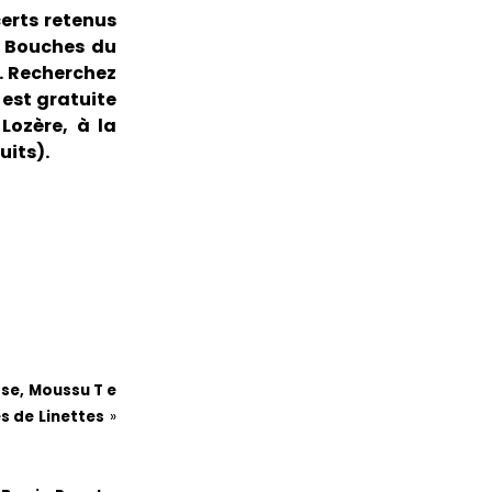
certs retenus
s Bouches du
e. Recherchez
 est gratuite
Lozère, à la
uits).
se, Moussu T e
s de Linettes
»