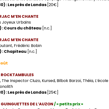
0) : Les près de Landas
[20€]
ARJAC M’EN CHANTE
s Joyeux Urbains
) : Cours du château
[n.c.]
ARJAC M’EN CHANTE
utant, Frédéric Bobin
) : Chapiteau
[n.c.]
août
ES ROCKTAMBULES
 The Inspector Cluzo, Kursed, Bilbok Barzoï, Théia, L’école
onolith
0) : Les près de Landas
[25€]
S GUINGUETTES DE L’AUZON
/ « petits prix »