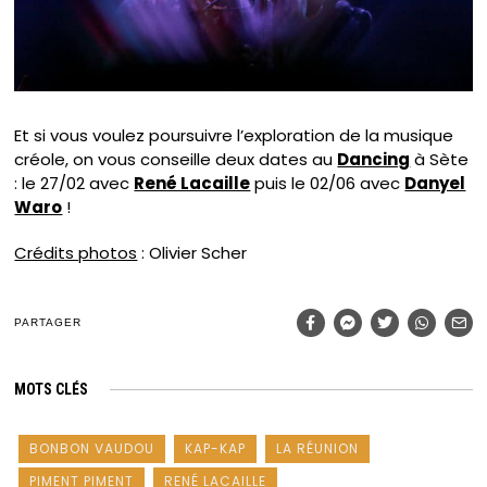
Et si vous voulez poursuivre l’exploration de la musique
créole, on vous conseille deux dates au
Dancing
à Sète
: le 27/02 avec
René Lacaille
puis le 02/06 avec
Danyel
Waro
!
Crédits photos
: Olivier Scher
PARTAGER
MOTS CLÉS
BONBON VAUDOU
KAP-KAP
LA RÉUNION
PIMENT PIMENT
RENÉ LACAILLE