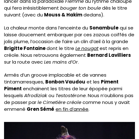
lancer dans la paradoxale
Flemme
au rythme chaloupé
qui fera irrésistiblement
bouger ton boule
dès le titre
suivant (avec du
Mouss & Hakim
dedans).
La chaleur monte dans l’enceinte du
Sonambule
qui se
laisse doucement embarquer par ces zazous coiffés de
jolis plume, l’occasion de faire un clin d’œil à la grande
Brigitte Fontaine
dont le titre
Le nougat
est repris en
créole. Nous retrouvons également
Bernard Lavilliers
sur la route avec
Les mains d’Or
.
Armés d’un groove implacable et de vannes
tintamarresques,
Bonbon Vaudou
et les
Piment
Piment
enchainent les titres de leur épopée parmi
lesquels
Afrodiziak
ou
Testostérone
. Nous n’oublions pas
de passer par
le Cimetière créole
comme nous y avait
emmené
Gren Sémé
en fin d’année
.