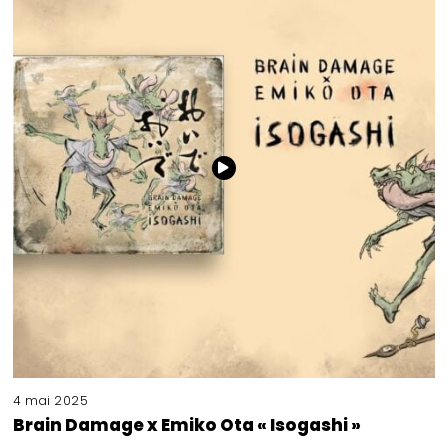
4 mai 2025
Brain Damage x Emiko Ota « Isogashi »