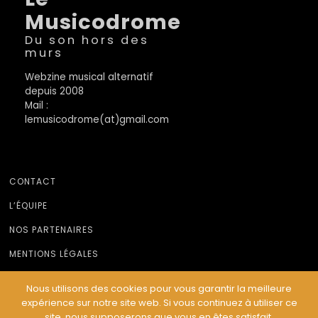
Musicodrome
Du son hors des
murs
Webzine musical alternatif
depuis 2008
Mail :
lemusicodrome(at)gmail.com
CONTACT
L’ÉQUIPE
NOS PARTENAIRES
MENTIONS LÉGALES
Nous utilisons des cookies pour vous garantir la meilleure
expérience sur notre site web. Si vous continuez à utiliser ce
© Le Musicodrome 2022 - Webdesign :
Cereal Concept
site, nous supposerons que vous en êtes satisfait.