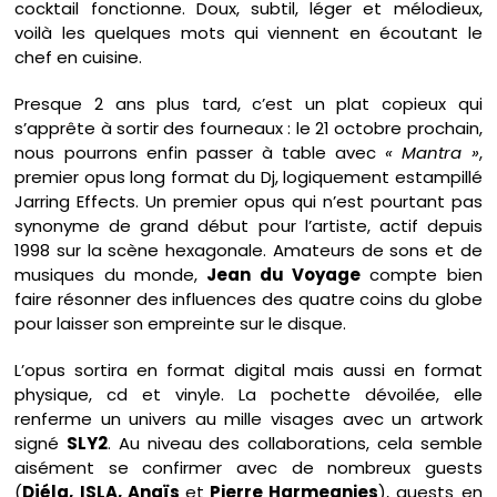
cocktail fonctionne. Doux, subtil, léger et mélodieux,
voilà les quelques mots qui viennent en écoutant le
chef en cuisine.
Presque 2 ans plus tard, c’est un plat copieux qui
s’apprête à sortir des fourneaux : le 21 octobre prochain,
nous pourrons enfin passer à table avec
« Mantra »
,
premier opus long format du Dj, logiquement estampillé
Jarring Effects. Un premier opus qui n’est pourtant pas
synonyme de grand début pour l’artiste, actif depuis
1998 sur la scène hexagonale. Amateurs de sons et de
musiques du monde,
Jean du Voyage
compte bien
faire résonner des influences des quatre coins du globe
pour laisser son empreinte sur le disque.
L’opus sortira en format digital mais aussi en format
physique, cd et vinyle. La pochette dévoilée, elle
renferme un univers au mille visages avec un artwork
signé
SLY2
. Au niveau des collaborations, cela semble
aisément se confirmer avec de nombreux guests
(
Djéla, ISLA, Anaïs
et
Pierre Harmegnies
), guests en