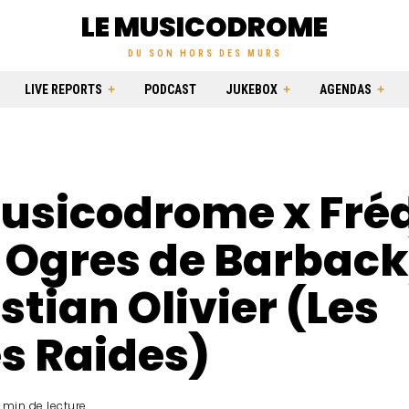
LE MUSICODROME
DU SON HORS DES MURS
LIVE REPORTS
PODCAST
JUKEBOX
AGENDAS
Musicodrome x Fré
 Ogres de Barback
stian Olivier (Les
s Raides)
1 min de lecture