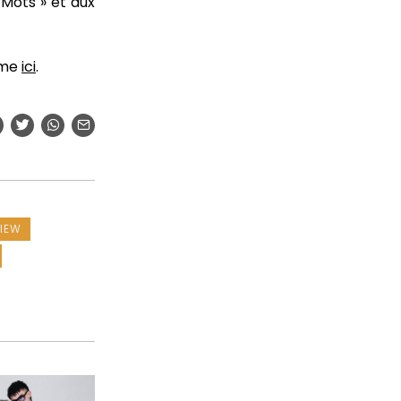
 Mots » et aux
ome
ici
.
VIEW