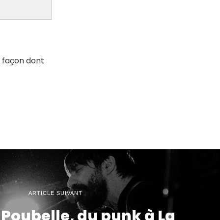
a façon dont
ARTICLE SUIVANT
 Poubelle, du punk à La