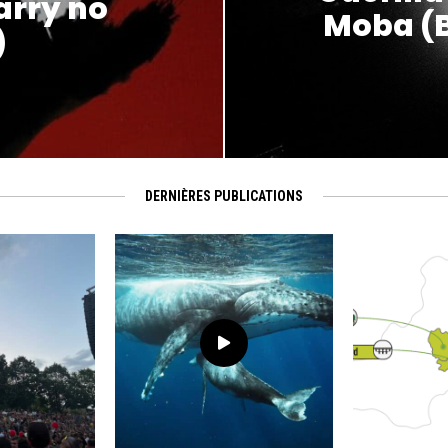
arry no
Moba (B
)
DERNIÈRES PUBLICATIONS