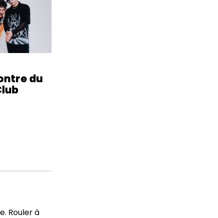
ontre du
Club
e. Rouler à