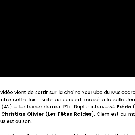
 vidéo vient de sortir sur la chaîne YouTube du Musicod
tre cette fois : suite au concert réalisé à la salle J
(42) le 1er février dernier, P’tit Bapt a interviewé
Frédo
(
t
Christian Olivier
(
Les Têtes Raides
). Clem est au m
us est au son.