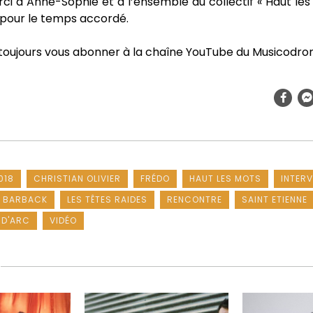
i à Anne-Sophie et à l’ensemble du collectif « Haut les
 pour le temps accordé.
toujours vous abonner à la chaîne YouTube du Musicodr
018
CHRISTIAN OLIVIER
FRÉDO
HAUT LES MOTS
INTER
E BARBACK
LES TÊTES RAIDES
RENCONTRE
SAINT ETIENNE
 D'ARC
VIDÉO