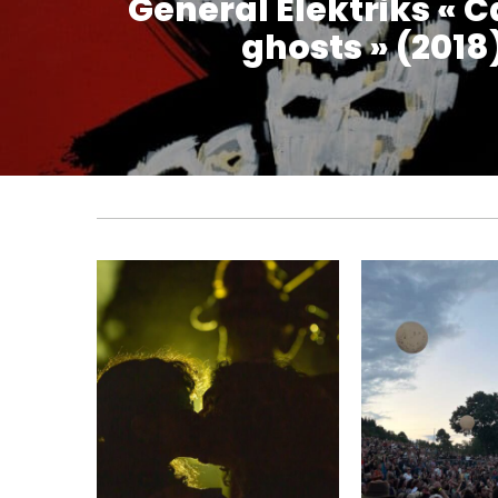
General Elektriks « C
ghosts » (2018