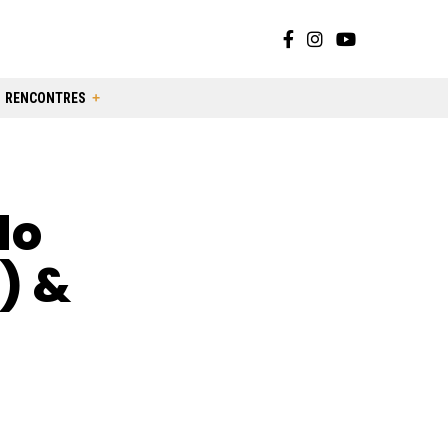
RENCONTRES
do
) &