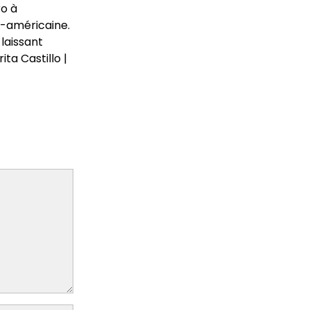
ro à
-américaine.
 laissant
ta Castillo |