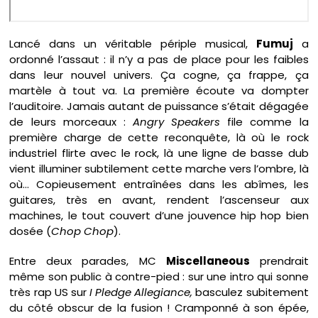
Lancé dans un véritable périple musical,
Fumuj
a
ordonné l’assaut : il n’y a pas de place pour les faibles
dans leur nouvel univers. Ça cogne, ça frappe, ça
martèle à tout va. La première écoute va dompter
l’auditoire. Jamais autant de puissance s’était dégagée
de leurs morceaux :
Angry Speakers
file comme la
première charge de cette reconquête, là où le rock
industriel flirte avec le rock, là une ligne de basse dub
vient illuminer subtilement cette marche vers l’ombre, là
où… Copieusement entraînées dans les abîmes, les
guitares, très en avant, rendent l’ascenseur aux
machines, le tout couvert d’une jouvence hip hop bien
dosée (
Chop Chop
).
Entre deux parades, MC
Miscellaneous
prendrait
même son public à contre-pied : sur une intro qui sonne
très rap US sur
I Pledge Allegiance,
basculez subitement
du côté obscur de la fusion ! Cramponné à son épée,