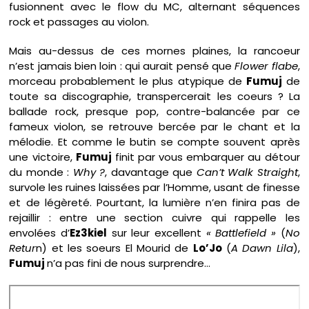
fusionnent avec le flow du MC, alternant séquences
rock et passages au violon.
Mais au-dessus de ces mornes plaines, la rancoeur
n’est jamais bien loin : qui aurait pensé que
Flower flabe
,
morceau probablement le plus atypique de
Fumuj
de
toute sa discographie, transpercerait les coeurs ? La
ballade rock, presque pop, contre-balancée par ce
fameux violon, se retrouve bercée par le chant et la
mélodie. Et comme le butin se compte souvent après
une victoire,
Fumuj
finit par vous embarquer au détour
du monde :
Why ?
, davantage que
Can’t Walk Straight
,
survole les ruines laissées par l’Homme, usant de finesse
et de légèreté. Pourtant, la lumière n’en finira pas de
rejaillir : entre une section cuivre qui rappelle les
envolées d’
Ez3kiel
sur leur excellent
« Battlefield »
(
No
Retur
n) et les soeurs El Mourid de
Lo’Jo
(
A Dawn Lila
),
Fumuj
n’a pas fini de nous surprendre…