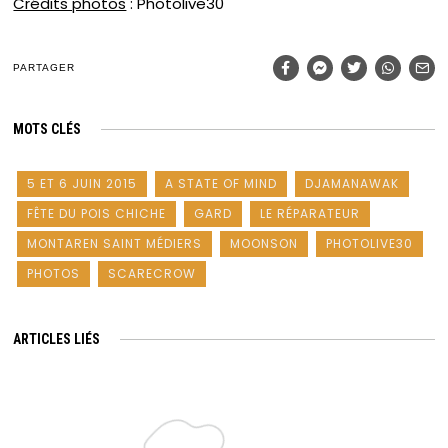
Crédits photos
: Photolive30
PARTAGER
MOTS CLÉS
5 ET 6 JUIN 2015
A STATE OF MIND
DJAMANAWAK
FÊTE DU POIS CHICHE
GARD
LE RÉPARATEUR
MONTAREN SAINT MÉDIERS
MOONSON
PHOTOLIVE30
PHOTOS
SCARECROW
ARTICLES LIÉS