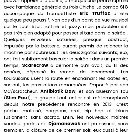
pouvoir appeler à la danse, a marqué une petite rupture
avec l’ambiance générale du Pois Chiche. Le combo
SIG
accompagné du trompettiste
Eric Truffaz
a été
quelque peu poussif. Non pas d’un point de vue musical
car le tout était raffiné et jazzy, mais probablement
pas très bien adapté pour passer si tard dans la soirée…
Quelques envolées saturées, presque abstract,
impulsée par la batterie, auront permis de relancer la
machine par soubresaut. Les deux zigotos suivants, eux,
ont fait subitement basculer la soirée : dans un premier
temps,
Scarecrow
a démontré qu’il avait, au fil des
années, dépassé la rampe de lancement. Les
toulousains usent la route en enchaînant les dates et,
surtout, les prestations remarquées. Emporté par son
MC/scratcheur,
Antibiotik Daw
, et son bluesman fou
(
Slim Paul
), le groupe tout entier est métamorphosé
depuis notre précédente rencontre en 2013. C’est
péchu, maîtrisé, hargneux, bref, hip hop et blues
fusionnent sans accroc. Enfin, les nouveaux maîtres
vaudou gardois de
Djamanawak
ont pu assurer, sans
trembler, la clôture de ce premier soir, eux aussi à leur