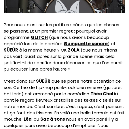
Pour nous, c’est sur les petites scènes que les choses
se passent. Et un premier regret : pourquoi avoir
programmé
GLITCH
(que nous avions beaucoup
apprécié lors de la dernière
Guinguette sonore
) et
SÜEÜR
à la même heure ? OK
ZOLA
(que nous n’irons
pas voir) jouait après sur la grande scène mais cela
justifie-t-il de sacrifier deux découvertes que l’on aurait
pu écouter l’une après l’autre ?
C’est donc sur
SÜEÜR
que se porte notre attention ce
soir. Ce trio de hip-hop punk-rock bien énervé (guitare,
batterie) est emmené par le comédien
Théo Cholbi
dont le regard fiévreux cristallise des textes ciselés sur
notre monde. C’est sombre, c’est rageux, c’est puissant
et ça fout des frissons. En voilà une belle formule qui fait
mouche.
Lëa
, du
Sac à sons
nous en avait parlé il y a
quelques jours avec beaucoup d’emphase. Nous