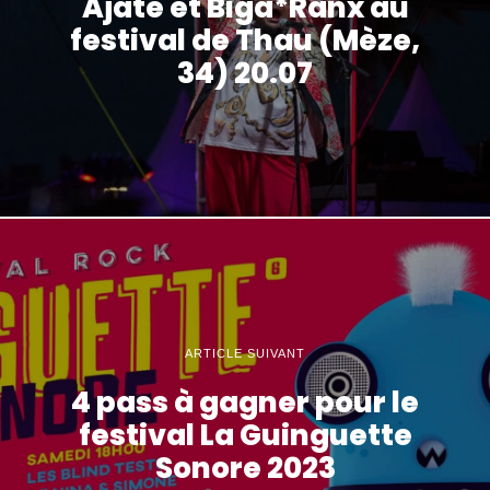
Ajate et Biga*Ranx au
festival de Thau (Mèze,
34) 20.07
ARTICLE SUIVANT
4 pass à gagner pour le
festival La Guinguette
Sonore 2023