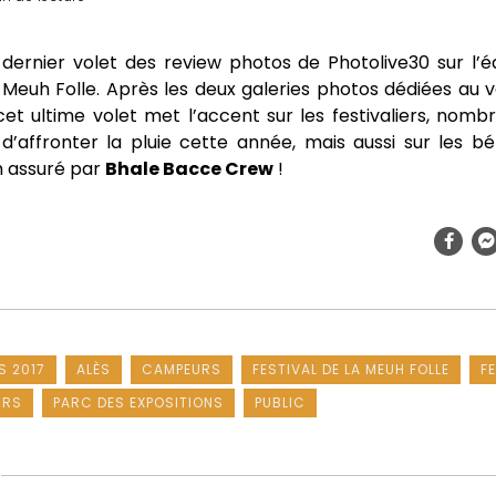
dernier volet des review photos de Photolive30 sur l’é
a Meuh Folle. Après les deux galeries photos dédiées au 
cet ultime volet met l’accent sur les festivaliers, nombr
d’affronter la pluie cette année, mais aussi sur les bé
 assuré par
Bhale Bacce Crew
!
S 2017
ALÈS
CAMPEURS
FESTIVAL DE LA MEUH FOLLE
F
URS
PARC DES EXPOSITIONS
PUBLIC