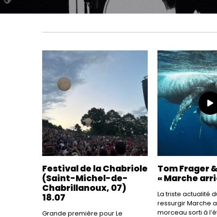
Festival de la Chabriole
Tom Frager &
(Saint-Michel-de-
« Marche arri
Chabrillanoux, 07)
La triste actualité
18.07
ressurgir Marche ar
morceau sorti à l’
Grande première pour Le