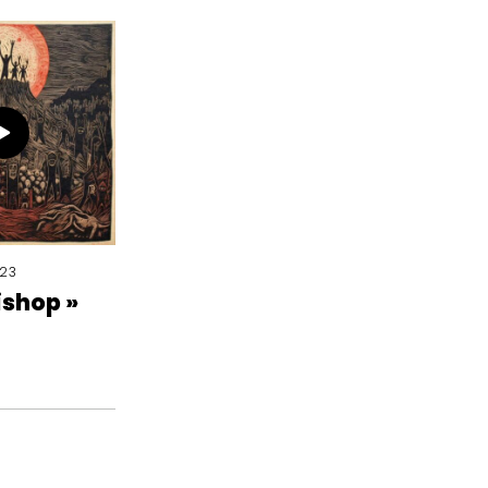
023
ishop »