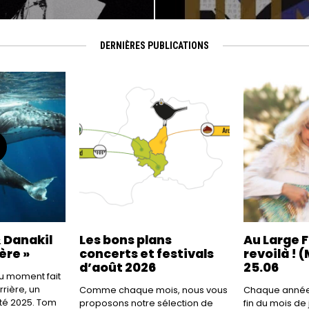
DERNIÈRES PUBLICATIONS
 Danakil
Les bons plans
Au Large F
ère »
concerts et festivals
revoilà ! (
d’août 2026
25.06
 du moment fait
rière, un
Comme chaque mois, nous vous
Chaque année,
été 2025. Tom
proposons notre sélection de
fin du mois de 