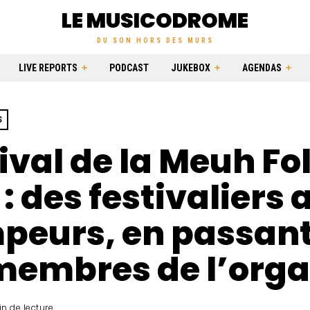
LE MUSICODROME
DU SON HORS DES MURS
LIVE REPORTS
PODCAST
JUKEBOX
AGENDAS
S
ival de la Meuh Fol
 : des festivaliers 
peurs, en passant
membres de l’orga
in de lecture