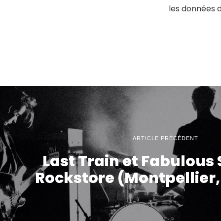
les données 
ARTICLE PRÉCÉDENT
Last Train et Fabulous
Rockstore (Montpellier,