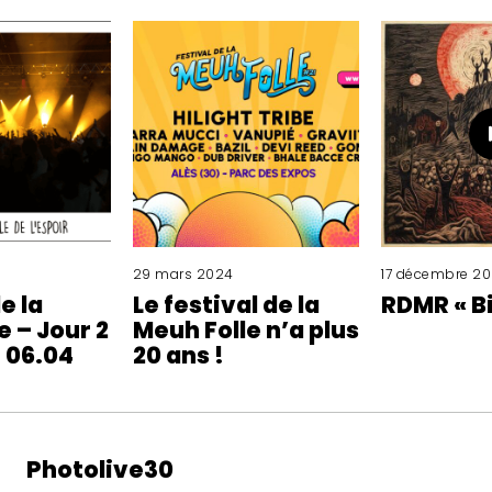
29 mars 2024
17 décembre 2
e la
Le festival de la
RDMR « B
e – Jour 2
Meuh Folle n’a plus
) 06.04
20 ans !
Photolive30