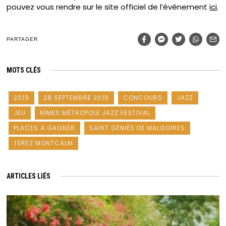
pouvez vous rendre sur le site officiel de l’événement
ici
.
PARTAGER
MOTS CLÉS
2019
28 SEPTEMBRE 2019
CONCOURS
JAZZ
JEU
NÎMES MÉTROPOLE JAZZ FESTIVAL
PLACES À GAGNER
SAINT GÉNIÈS DE MALGOIRES
TEREZ MONTCALM
ARTICLES LIÉS