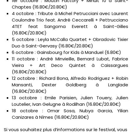
1er octobre : Moutin Factory + Minuit 10 à Saint-
Chaptes (16.80€/20.80€)
4 octobre : Tribute à Michel Petrucciani avec Laurent
Coulondre Trio feat. André Ceccarelli + Pettrucciano
4TET feat Sangoma Everett à Saint-Gilles
(16.80€/20.80€)
5 octobre : Leyla McCalla Quartet + Obradovic Tixier
Duo à Saint-Gervasy (16.80€/20.80€)
6 octobre : Gainsbourg for Kids à Manduel (6.80€)
11 octobre : André Minvieille, Bernard Lubat, Fabrice
Vieira + Art Deco Quintet à Caissargues
(16.80€/20.80€)
12 octobre : Richard Bona, Alfredo Rodriguez + Robin
Mansanti, Dexter Goldberg à Langlade
(16.80€/20.80€)
13 octobre : Emile Parisien, Julien Touery, Julien
Loutelier, Ivan Gelugne à Rodilhan (16.80€/20.80€)
18 octobre : Omar Sosa, Nubya Garcia, Yilian
Canizares à Nîmes (16.80€/20.80€)
Si vous souhaitez plus d’informations sur le festival, vous