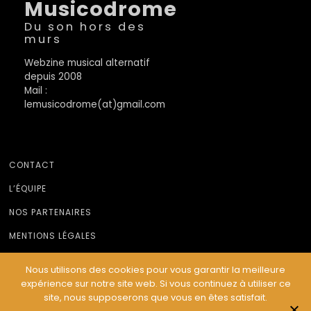
Musicodrome
Du son hors des
murs
Webzine musical alternatif
depuis 2008
Mail :
lemusicodrome(at)gmail.com
CONTACT
L’ÉQUIPE
NOS PARTENAIRES
MENTIONS LÉGALES
Nous utilisons des cookies pour vous garantir la meilleure
expérience sur notre site web. Si vous continuez à utiliser ce
© Le Musicodrome 2022 - Webdesign :
Cereal Concept
site, nous supposerons que vous en êtes satisfait.