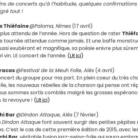
ins de concerts qu’à l’habitude, quelques confirmations 
gré tout !
ix Thiéfaine
@
Paloma, Nîmes
(17 avril)
 plus attendu de l’année. Hors de question de rater
Thiéf
le tournée attendue comme jamais. Et une baffe monstrue
aussi exubérant et magnifique, sa poésie enivre plus sûre
l vin. LE concert de l’année.
(
LR ici
)
aracas
@
Festival de la Meuh Folle, Alès
(4 avril)
ncert du groupe pour ma part. En plein coeur du très cha
lle, les nouveaux rebelles de la chanson qui pense ont r
nous sommes sortis comblés malgré les grosses espéranc
A la revoyure !
(
LR ici
)
hi Bar
@
Dindon Attaque, Alès
(7 février)
u
Dindon Attaque
font souvent surgir des petites pépites 
. C’est le cas de cette première édition de 2015, avec 
chi Bar
, véritable fusion jazz-swing-folie qui saura emb