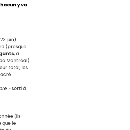
t chacun y va
23 juin)
rd (presque
ngants
, à
s de Montréal)
r total, les
sacré
bre »
sorti à
année (ils
e que le