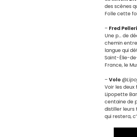
des scènes qu’
Folle cette foi
–
Fred Peller
Une p… de dé
chemin entre 
langue qui dé
Saint-Élie-de
France, le M
–
Volo
@
Lipo
Voir les deux
Lipopette Bar 
centaine de 
distiller leu
qui restera, c’