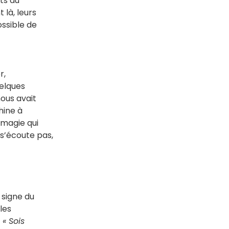
ts du
 là, leurs
ossible de
r,
uelques
nous avait
hine à
 magie qui
 s’écoute pas,
 signe du
les
c
« Sois