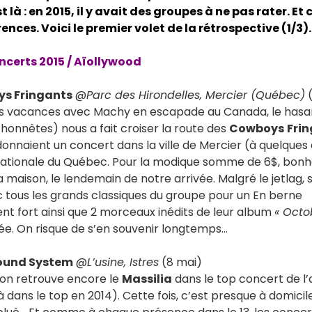
st là : en 2015, il y avait des groupes à ne pas rater. E
ences. Voici le premier volet de la rétrospective (1/3).
ncerts 2015 / Aïollywood
ys Fringants
@
Parc des Hirondelles, Mercier (Québec)
(
les vacances avec Machy en escapade au Canada, le hasa
 honnêtes) nous a fait croiser la route des
Cowboys
Fri
 donnaient un concert dans la ville de Mercier (à quelque
nationale du Québec. Pour la modique somme de 6$, bonheu
a maison, le lendemain de notre arrivée. Malgré le jetlag, 
 tous les grands classiques du groupe pour un En berne
t fort ainsi que 2 morceaux inédits de leur album
« Octo
nnée. On risque de s’en souvenir longtemps…
Sound System
@
L’usine, Istres
(8 mai)
on retrouve encore le
Massilia
dans le top concert de l’
à dans le top en 2014). Cette fois, c’est presque à domicil