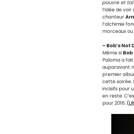
pauvre et tais
l’idée de voi
chanteur
Arn
l’alchimie fon
morceaux ou 
– Bob’s Not
Même si
Bob
Paloma a fait
auparavant ma
premier album
cette soirée.
incisifs pour
en reste. C’e
pour 2016.
(
LR