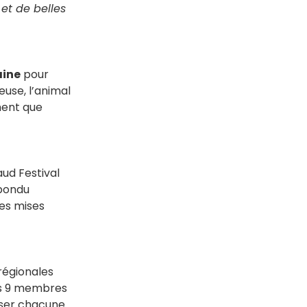
et de belles
aine
pour
use, l’animal
ment que
ud Festival
épondu
es mises
régionales
les 9 membres
raser chacune