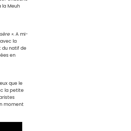
 à la Meuh
sère »
. A mi-
 avec la
 du natif de
lées en
eux que le
c la petite
aristes
t un moment