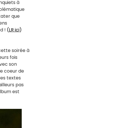
nquiets à
mblématique
stater que
iens
d !
(
LR ici
)
 cette soirée à
eurs fois
avec son
de coeur de
des textes
illeurs pas
album est