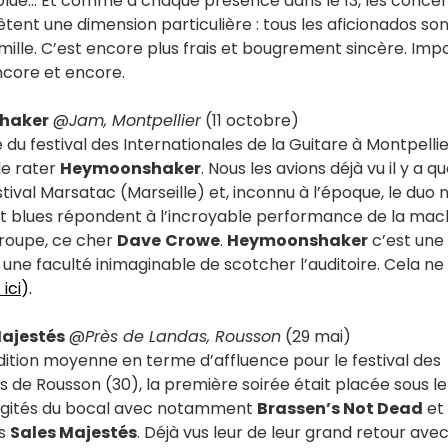
volué… Et comme à chaque présence dans le 13, les concer
tent une dimension particulière : tous les aficionados sont
amille. C’est encore plus frais et bougrement sincère. Imp
Encore et encore.
haker
@
Jam, Montpellier
(11 octobre)
 du festival des Internationales de la Guitare à Montpellie
e rater
Heymoonshaker
. Nous les avions déjà vu il y a q
tival Marsatac (Marseille) et, inconnu à l’époque, le duo 
et blues répondent à l’incroyable performance de la mac
roupe, ce cher
Dave
Crowe
.
Heymoonshaker
c’est une
, une faculté inimaginable de scotcher l’auditoire. Cela ne
 ici
).
Majestés
@
Près de Landas, Rousson
(29 mai)
ition moyenne en terme d’affluence pour le festival des
de Rousson (30), la première soirée était placée sous le
agités du bocal avec notamment
Brassen’s Not Dead
et 
es
Sales Majestés
. Déjà vus leur de leur grand retour ave