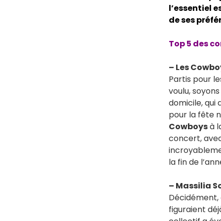
l’essentiel e
de ses préfér
Top 5 des co
– Les Cowbo
Partis pour 
voulu, soyons
domicile, qui
pour la fête 
Cowboys
à l
concert, avec
incroyablemen
la fin de l’a
– Massilia 
Décidément, 
figuraient déj