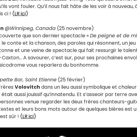
ils vont fouler. Qu’il nous fait hâte de les voir à nouveau,
s ci !
(
LR ici
)
in
@
Winnipeg, Canada
(25 novembre)
couverte que son dernier spectacle «
De peigne et de mi
le conte et la chanson, des paroles qui résonnent, un jeu
tonne et une veine de spectacle qui fait ressurgir le talent
-Caxton… A savourer, c’est sur, pour ses prochaines envo
usicodrome vous reparlera du bonhomme.
pette Bar, Saint Etienne
(25 février)
 frères
Volovitch
dans un lieu aussi symbolique et chaleur
était aussi jouissif qu’innatendu. Et s’asseoir par terre ave
personnes venue regarder les deux frères chanteurs-guit
rs textes et leurs bons mots autour de quelques bières es
est sûr !
(
LR ici
)