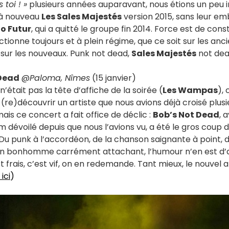
 toi ! »
plusieurs années auparavant, nous étions un peu i
r à nouveau
Les Sales Majestés
version 2015, sans leur e
o Futur
, qui a quitté le groupe fin 2014. Force est de con
ctionne toujours et à plein régime, que ce soit sur les anc
sur les nouveaux. Punk not dead,
Sales Majestés
not dea
 Dead
@
Paloma, Nîmes
(15 janvier)
n’était pas la tête d’affiche de la soirée (
Les Wampas
),
 (re)découvrir un artiste que nous avions déjà croisé plusi
is ce concert a fait office de déclic :
Bob’s Not Dead
, 
 dévoilé depuis que nous l’avions vu, a été le gros coup 
 Du punk à l’accordéon, de la chanson saignante à point, 
 un bonhomme carrément attachant, l’humour n’en est d’a
st frais, c’est vif, on en redemande. Tant mieux, le nouvel 
 ici
)