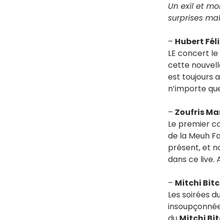
Un exil et mo
surprises mal
–
Hubert Fél
LE concert le
cette nouvel
est toujours 
n’importe que
–
Zoufris M
Le premier co
de la Meuh Fo
présent, et 
dans ce live. 
–
Mitchi Bitc
Les soirées d
insoupçonnées
du
Mitchi Bit