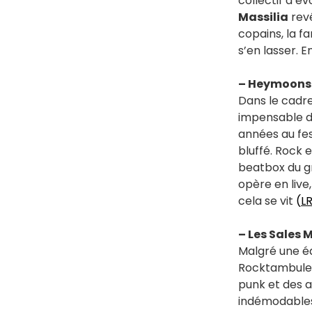
collectif a é
Massilia
revê
copains, la f
s’en lasser. 
– Heymoons
Dans le cadre
impensable d
années au fes
bluffé. Rock 
beatbox du g
opère en live
cela se vit
(
LR
– Les Sales 
Malgré une éd
Rocktambules 
punk et des 
indémodabl