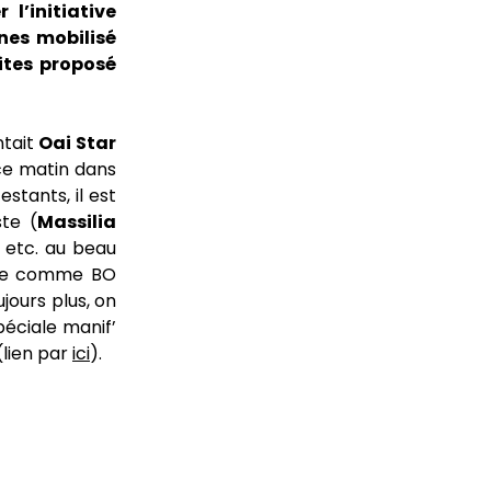
l’initiative
nes mobilisé
ites proposé
tait
Oai Star
 ce matin dans
stants, il est
te (
Massilia
, etc. au beau
pire comme BO
jours plus, on
éciale manif’
(lien par
ici
).