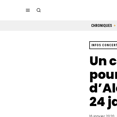
CHRONIQUES
INFOS CONCER
Un c
pour
d’Al
24 j
16 janvier 2020