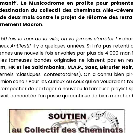
manif’, Le Musicodrome en profite pour présenter 
 destination du collectif des cheminots Alès-Céven
 de deux mois contre le projet de réforme des retra
ernement Macron.
50 fois le tour de la ville, on va jamais s’arrêter ! »
chan
meux
Antifestif
il y a quelques années. S’il n’a pas retenti
iennes une nouvelle fois envahies par plus de 4 000 manife
les fameuses bandes originales ne laissent pas en res
, HK et les Saltimbanks, M.A.P., Saez, Bérurier Noir
ternels ‘classiques’ contestataires). On a connu bien 
amion sono ! Pour les curieux ou ceux qui en voudraient tou
s’empêcher de partager à nouveau la fameuse playlist sp
avait concoctée l’an passé qui continue de bien marcher 