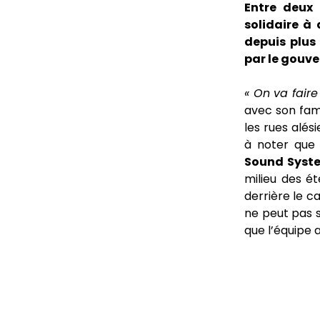
Entre deux 
solidaire à
depuis plus
par le gouv
« On va faire 
avec son fa
les rues alés
à noter que 
Sound System
milieu des é
derrière le c
ne peut pas 
que l’équipe 