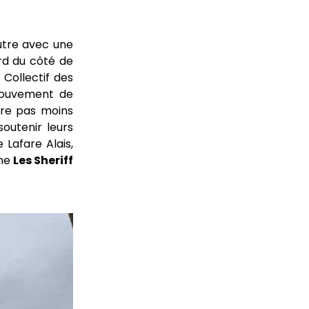
utre avec une
ard du côté de
 Collectif des
 mouvement de
ure pas moins
outenir leurs
 Lafare Alais,
mme
Les Sheriff