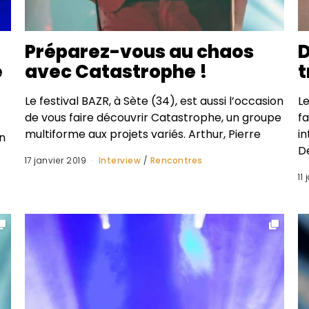
Préparez-vous au chaos
D
e
avec Catastrophe !
t
Le festival BAZR, à Sète (34), est aussi l’occasion
Le
de vous faire découvrir Catastrophe, un groupe
fa
multiforme aux projets variés. Arthur, Pierre
i
n
D
17 janvier 2019
Interview
/
Rencontres
11