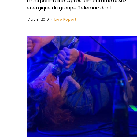
montpelliéraine. Après une entame assez
énergique du groupe Telemac dont
17 avril 2019
Live Report