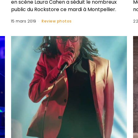
en scène Laura Cahen a séduit le nombreux
M
public du Rockstore ce mardi à Montpellier.
no
15 mars 2019
Review photos
22