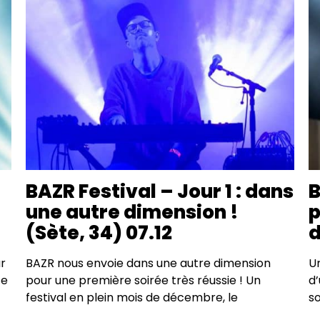
BAZR Festival – Jour 1 : dans
B
une autre dimension !
p
(Sète, 34) 07.12
d
ur
BAZR nous envoie dans une autre dimension
Un
te
pour une première soirée très réussie ! Un
d’
festival en plein mois de décembre, le
so