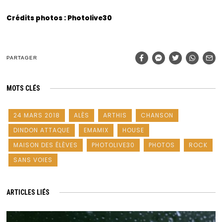
Crédits photos : Photolive30
PARTAGER
MOTS CLÉS
24 MARS 2018
ALÈS
ARTHIS
CHANSON
DINDON ATTAQUE
EMAMIX
HOUSE
MAISON DES ÉLÈVES
PHOTOLIVE30
PHOTOS
ROCK
SANS VOIES
ARTICLES LIÉS