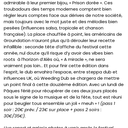
admirable à leur premier bijou, « Prison dorée ». Ces
troubadours des temps modernes comptent bien
régler leurs comptes face aux dérives de notre société,
mais toujours avec le mot juste et des mélodies bien
pesées (influences salsa, tropicale et chanson
française). La place chauffée à point, les américains de
Groundation n’auront plus qu’à dérouler leur recette
infaillible : seconde tête d’affiche du festival cette
année, nul doute qu’il risque d’y avoir des vibes bien
roots à l’horizon d’Alès où, « A miracle », ne sera
vraiment pas loin… Et pour finir cette édition dans
l’esprit, le dub envahira l’espace, entre steppa dub et
influences UK, où Weeding Dub se chargera de mettre
un point final à cette douzième édition. Avec un lundi de
Pâques férié pour récupérer de ces deux jours placés
sous le signe de la musique et de la fête, tout est réuni
pour beugler tous ensemble un joli « meuh » !
(pass 1
soir : 20€ prév. / 23€ sur place + pass 2 soirs :
30€/35€).
Live report et galerie photos à venir après le festival.