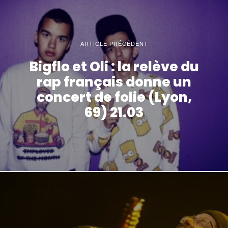
ARTICLE PRÉCÉDENT
Bigflo et Oli : la relève du
rap français donne un
concert de folie (Lyon,
69) 21.03