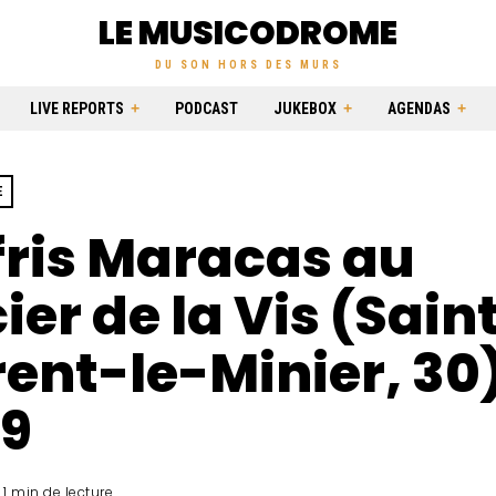
LE MUSICODROME
DU SON HORS DES MURS
LIVE REPORTS
PODCAST
JUKEBOX
AGENDAS
E
fris Maracas au
ier de la Vis (Sain
ent-le-Minier, 30
09
1 min de lecture