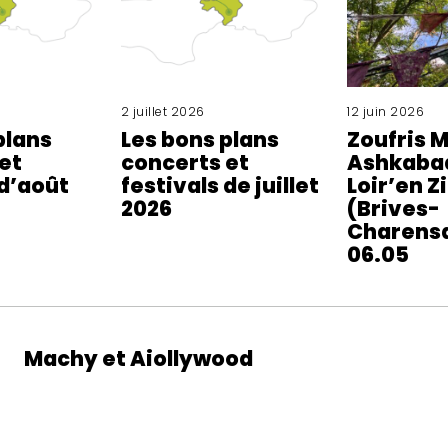
2 juillet 2026
12 juin 2026
plans
Les bons plans
Zoufris 
et
concerts et
Ashkaba
 d’août
festivals de juillet
Loir’en Z
2026
(Brives-
Charensa
06.05
Machy et Aiollywood