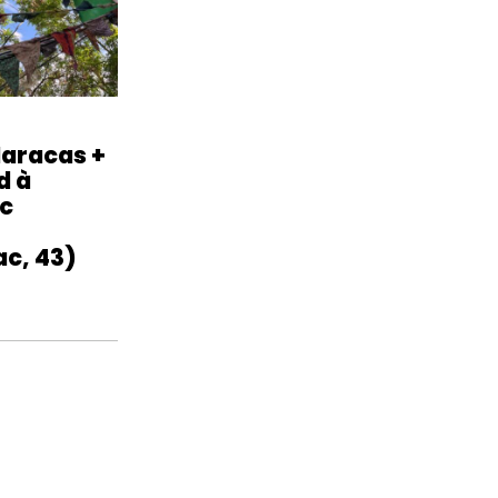
Maracas +
d à
ic
c, 43)