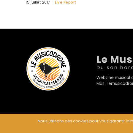
15 juillet 2017
Live Report
Le Mu
Du son hor
Webzine musical a
Mail : lemusicod
Nous utilisons des cookies pour vous garantir la m
© Le Musicodrome 2022 - Webdesign :
Cereal Concep