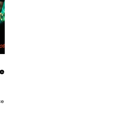
ée
ce