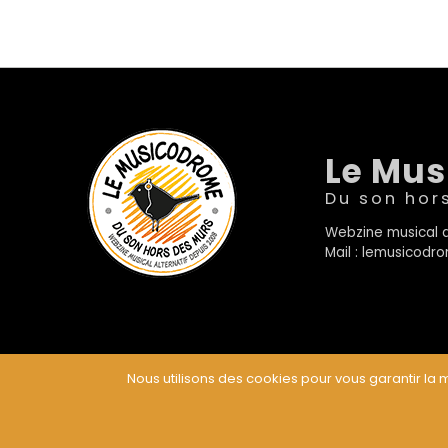
Le Mu
Du son hor
Webzine musical a
Mail : lemusicod
Nous utilisons des cookies pour vous garantir la m
© Le Musicodrome 2022 - Webdesign :
Cereal Concep