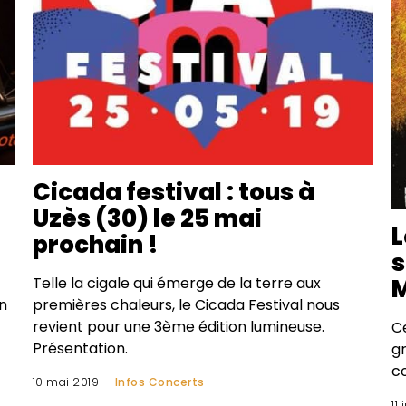
Cicada festival : tous à
Uzès (30) le 25 mai
L
prochain !
s
Telle la cigale qui émerge de la terre aux
M
n
premières chaleurs, le Cicada Festival nous
revient pour une 3ème édition lumineuse.
Ce
Présentation.
g
c
10 mai 2019
Infos Concerts
11