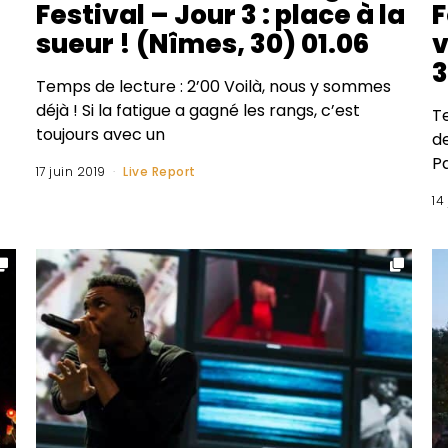
Festival – Jour 3 : place à la
F
sueur ! (Nîmes, 30) 01.06
v
3
Temps de lecture : 2’00 Voilà, nous y sommes
déjà ! Si la fatigue a gagné les rangs, c’est
Te
toujours avec un
de
P
17 juin 2019
Live Report
14