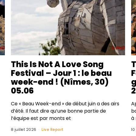
This Is Not A Love Song
T
Festival – Jour 1 : le beau
F
week-end ! (Nîmes, 30)
g
05.06
2
Ce « Beau Week-end » de début juin a des airs
A
d’été. Il faut dire qu’une bonne partie de
ba
l’équipe est par monts et
à 
8 juillet 2026
Live Report
10