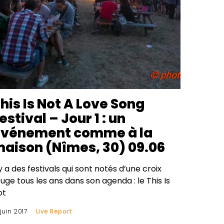
his Is Not A Love Song
estival – Jour 1 : un
événement comme à la
aison (Nîmes, 30) 09.06
 y a des festivals qui sont notés d’une croix
uge tous les ans dans son agenda : le This Is
ot
 juin 2017
Live Report