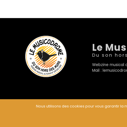
Le Mu
Du son hor
Webzine musical a
Mail : lemusicod
Nous utilisons des cookies pour vous garantir la m
© Le Musicodrome 2022 - Webdesign :
Cereal Concep