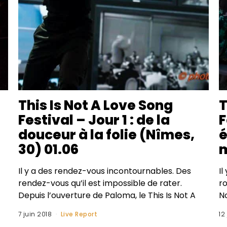
This Is Not A Love Song
T
Festival – Jour 1 : de la
F
douceur à la folie (Nîmes,
30) 01.06
m
Il y a des rendez-vous incontournables. Des
Il
rendez-vous qu’il est impossible de rater.
ro
Depuis l’ouverture de Paloma, le This Is Not A
N
7 juin 2018
Live Report
12