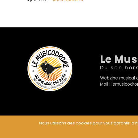
Le Mu
Du son hor
Webzine musical a
Mail : lemusicod
Nous utilisons des cookies pour vous garantir la m
© Le Musicodrome 2022 - Webdesign :
Cereal Concep