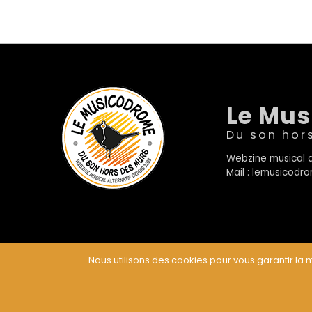
Le Mu
Du son hor
Webzine musical a
Mail : lemusicod
Nous utilisons des cookies pour vous garantir la m
© Le Musicodrome 2022 - Webdesign :
Cereal Concep