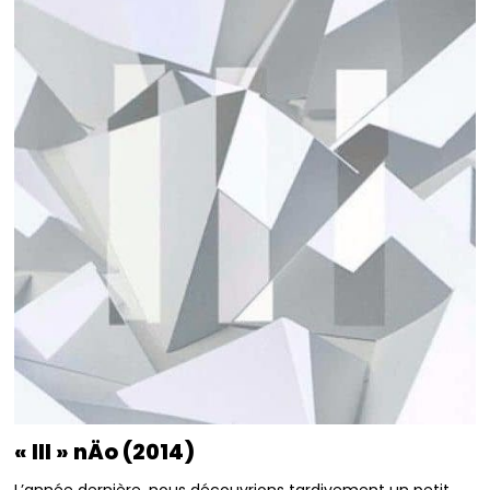
« III » nÄo (2014)
L’année dernière, nous découvrions tardivement un petit