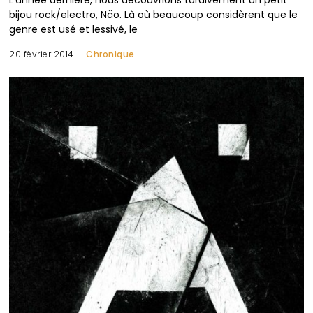
bijou rock/electro, Näo. Là où beaucoup considèrent que le
genre est usé et lessivé, le
20 février 2014
Chronique